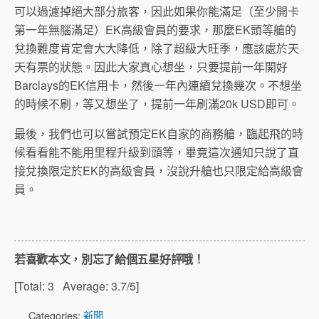
可以過濾掉絕大部分旅客，因此如果你能滿足（至少開卡
第一年無腦滿足）EK高級會員的要求，那麼EK頭等艙的
兌換難度肯定會大大降低，除了超級大旺季，應該處於天
天有票的狀態。因此大家真心想坐，只要提前一年開好
Barclays的EK信用卡，然後一年內連續兌換幾次。不想坐
的時候不刷，等又想坐了，提前一年刷滿20k USD即可。
最後，我們也可以嘗試預定EK自家的商務艙，臨起飛的時
候看看能不能用里程升級到頭等，畢竟這次通知只說了直
接兌換限定於EK的高級會員，沒說升艙也只限定給高級會
員。
若喜歡本文，別忘了給個五星好評哦！
[Total:
3
Average:
3.7
/5]
Categories:
新聞