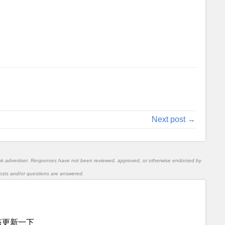
Next post →
nk advertiser. Responses have not been reviewed, approved, or otherwise endorsed by
l posts and/or questions are answered.