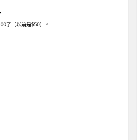
介
100了（以前是$50）。