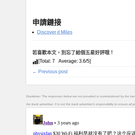
申請鏈接
Discover it Miles
若喜歡本文，別忘了給個五星好評哦！
[Total:
7
Average:
3.6
/5]
← Previous post
Disclaimer: The responses below are not provided or commissioned by the ba
the bank advertiser. It is not the bank advertiser's responsibility to ensure al