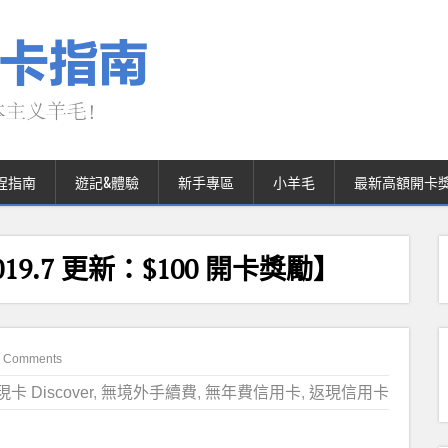
程指南
遊記&體驗
新手專區
小羊毛
最新高額開卡
【2019.7 更新：$100 開卡獎勵】
 Comments
卡 Discover
,
無境外手續費
,
無年費信用卡
,
返現信用卡