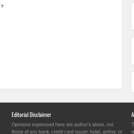
Editorial Disclaimer
A
Opinions expressed here are author's alone, not
T
those of any bank, credit card issuer, hotel, airline, or
r