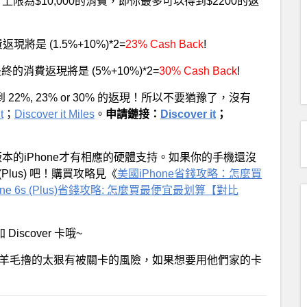
!! 上限為$10,000的消費，即你最多可以得到$2200的返
返現將是 (1.5%+10%)*2=
23% Cash Back
!
消費返現將是 (5%+10%)*2=
30% Cash Back
!
以得到 22%, 23% or 30% 的返現！所以不要猶豫了，沒有
t
；
Discover it Miles
。
申請鏈接：
Discover it
；
e 6及更高版本的iPhone才有相應的硬體支持。如果你的手機還沒
s (Plus) 吧！購買攻略見《
美國iPhone省錢攻略：怎麼買
one 6s (Plus)省錢攻略: 怎麼買最便宜最划算【對比
 Discover 卡哦~
如果擼羊毛擼的太狠有被關卡的風險，如果想要用他們家的卡