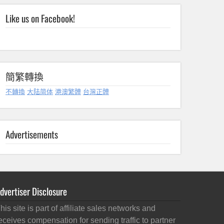
Like us on Facebook!
簡繁轉換
不轉換
大陆简体
港澳繁體
台灣正體
Advertisements
dvertiser Disclosure
his site is part of affiliate sales networks and
eceives compensation for sending traffic to partner