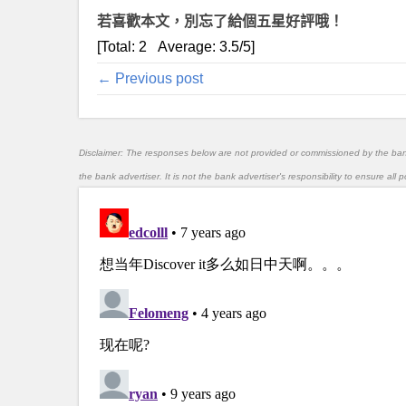
若喜歡本文，別忘了給個五星好評哦！
[Total:
2
Average:
3.5
/5]
← Previous post
Disclaimer: The responses below are not provided or commissioned by the ba
the bank advertiser. It is not the bank advertiser's responsibility to ensure al