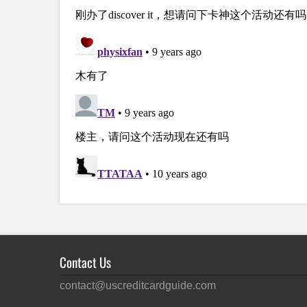
Contact Us
contact@uscreditcardguide.com