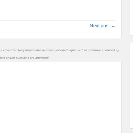
Next post →
nk advertiser. Responses have not been reviewed, approved, or otherwise endorsed by
l posts and/or questions are answered.