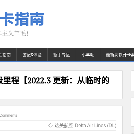
程指南
游记&体验
新手专区
小羊毛
最新高额开卡
程【2022.3 更新：从临时的
 Comments
达美航空 Delta Air Lines (DL)