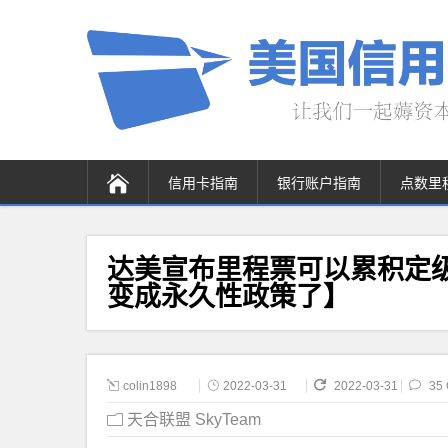
信用卡指南
银行账户指南
点数里
达美宣布里程票可以累积定级里
变成永久性政策了】
colin1898
2022-03-31
2022-03-31
35
天合联盟 SkyTeam