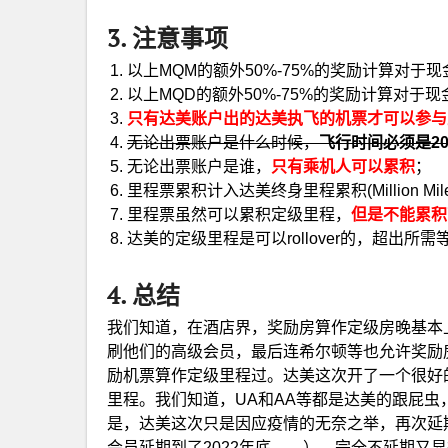
3. 注意事项
以上MQM的额外50%-75%的奖励计算对于
以上MQD的额外50%-75%的奖励计算对于
只有达美账户出的达美执飞的机票才可以参与
无论出票账户是什么时候，
飞行时间必须是202
无论出票账户是谁，
只有乘机人可以累积
；
里程票累积计入达美终身里程累积(Million Mile 
里程票虽然可以累积定级里程，
但是不能累积可
达美的定级里程是可以rollover的，超出
4. 总结
我们知道，在酒店界，奖励房算作定级房晚基本
刷他们的高级会员，最后连希尔顿等也允许奖励
励机票算作定级里程过。达美这次开了一个很好
里程。我们知道，UA和AA等都是达美的跟屁
是，达美这次只是因应疫情的无奈之举，再次延
会员延期到了2022年底……），完全不延期又