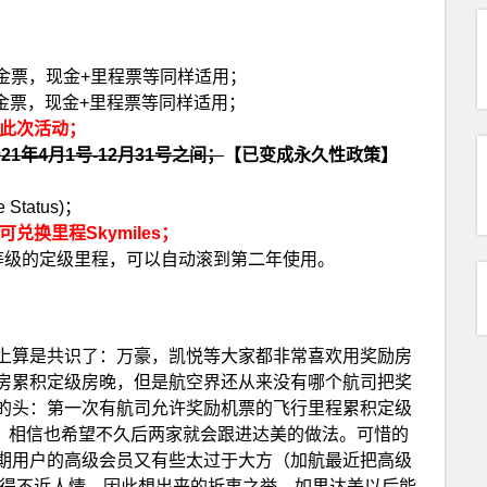
现金票，现金+里程票等同样适用；
现金票，现金+里程票等同样适用；
此次活动；
1年4月1号-12月31号之间；
【已变成永久性政策】
Status)；
兑换里程Skymiles；
所需等级的定级里程，可以自动滚到第二年使用。
上算是共识了：万豪，凯悦等大家都非常喜欢用奖励房
房累积定级房晚，但是航空界还从来没有哪个航司把奖
的头：第一次有航司允许奖励机票的飞行里程累积定级
虫，相信也希望不久后两家就会跟进达美的做法。可惜的
期用户的高级会员又有些太过于大方（加航最近把高级
显得不近人情，因此想出来的折衷之举，如果达美以后能