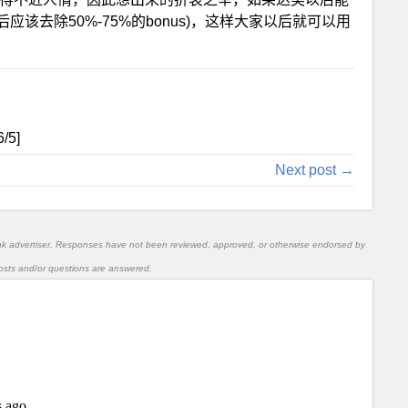
该去除50%-75%的bonus)，这样大家以后就可以用
6
/5]
Next post →
nk advertiser. Responses have not been reviewed, approved, or otherwise endorsed by
l posts and/or questions are answered.