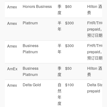
Honors Business
季
$60
Hilton 酒
Amex
度
费
Platinum
半
$300
FHR/THC
Amex
年
prepaid，
预订日期报
Business
半
$300
FHR/THC
Amex
Platinum
年
prepaid，
预订日期报
Business
季
$50
Hilton 酒
AmEx
Platinum
度
费
Delta Gold
自
$100
Delta Stays
Amex
然
prepaid
年
度