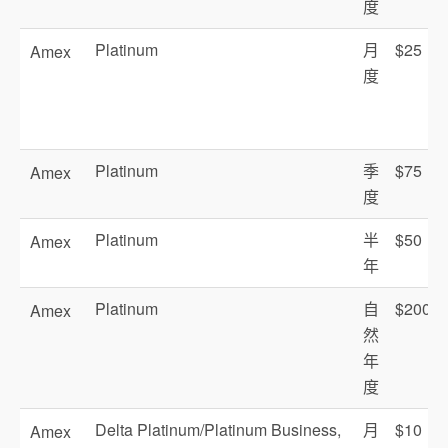
度
Platinum
月
$25
Amex
度
Platinum
季
$75
Amex
度
Platinum
半
$50
Amex
年
Platinum
自
$200
Amex
然
年
度
Delta Platinum/Platinum Business,
月
$10
Amex