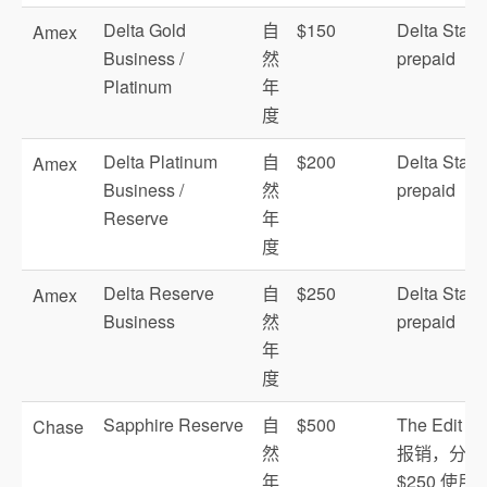
Delta Gold
自
$150
Delta Stays
Amex
Business /
然
prepaid
Platinum
年
度
Delta Platinum
自
$200
Delta Stays
Amex
Business /
然
prepaid
Reserve
年
度
Delta Reserve
自
$250
Delta Stays
Amex
Business
然
prepaid
年
度
Sapphire Reserve
自
$500
The Edit 
Chase
然
报销，分两
年
$250 使用