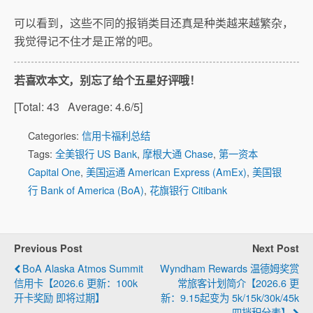
可以看到，这些不同的报销类目还真是种类越来越繁杂，
我觉得记不住才是正常的吧。
若喜欢本文，别忘了给个五星好评哦！
[Total:
43
Average:
4.6
/5]
Categories:
信用卡福利总结
Tags:
全美银行 US Bank
,
摩根大通 Chase
,
第一资本
Capital One
,
美国运通 American Express (AmEx)
,
美国银
行 Bank of America (BoA)
,
花旗银行 Citibank
Previous Post
Next Post
BoA Alaska Atmos Summit
Wyndham Rewards 温德姆奖赏
信用卡【2026.6 更新：100k
常旅客计划简介【2026.6 更
开卡奖励 即将过期】
新：9.15起变为 5k/15k/30k/45k
四挡积分表】