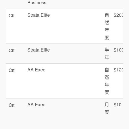
Business
Strata Elite
自
$200
Citi
然
年
度
Strata Elite
半
$100
Citi
年
AA Exec
自
$120
Citi
然
年
度
AA Exec
月
$10
Citi
度