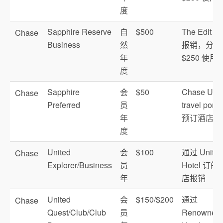
度
Sapphire Reserve
自
$500
The Edit 
Chase
Business
然
报销，分两
年
$250 使用
度
Sapphire
会
$50
Chase UR
Chase
Preferred
员
travel portal
年
预订酒店
度
United
会
$100
通过 United
Chase
Explorer/Business
员
Hotel 订的
年
店报销
United
会
$150/$200
通过
Chase
Quest/Club/Club
员
Renowned