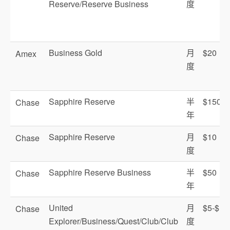
Reserve/Reserve Business
度
Business Gold
月
$20
Amex
度
Sapphire Reserve
半
$150
Chase
年
Sapphire Reserve
月
$10
Chase
度
Sapphire Reserve Business
半
$50
Chase
年
United
月
$5-$12
Chase
Explorer/Business/Quest/Club/Club
度