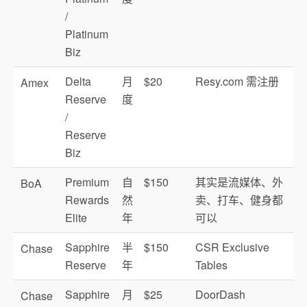
/
Platinum
Biz
Delta
月
$20
Resy.com 需注册
Amex
Reserve
度
/
Reserve
Biz
Premium
自
$150
其实是流媒体、外
BoA
Rewards
然
卖、打车、健身都
Elite
年
可以
Sapphire
半
$150
CSR Exclusive
Chase
Reserve
年
Tables
Sapphire
月
$25
DoorDash
Chase