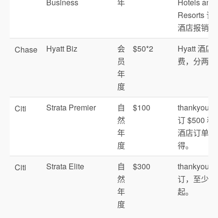
Business
年
Hotels and
Resorts 订
酒店报销
Hyatt Biz
会
$50*2
Hyatt 酒店
Chase
员
费，分两次
年
度
Strata Premier
自
$100
thankyou.c
Citi
然
订 $500 税
年
酒店订单时
度
得。
Strata Elite
自
$300
thankyou.c
Citi
然
订，至少2
年
起。
度