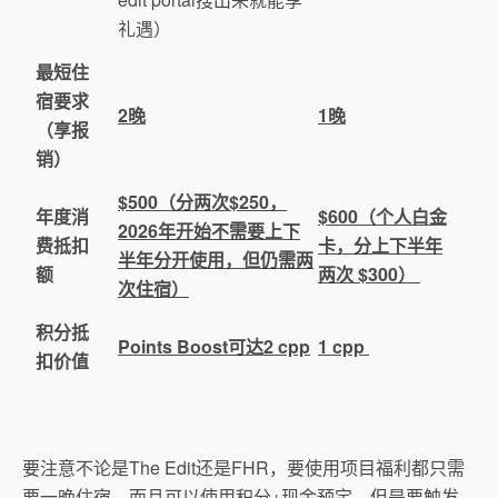
礼遇）
最短住
宿要求
2晚
1晚
（享报
销）
$500（分两次$250，
年度消
$600（个人白金
2026年开始不需要上下
费抵扣
卡，分上下半年
半年分开使用，但仍需两
额
两次 $300）
次住宿）
积分抵
Points Boost可达2 cpp
1 cpp
扣价值
要注意不论是The Edit还是FHR，要使用项目福利都只需
要一晚住宿，而且可以使用积分+现金预定。但是要触发