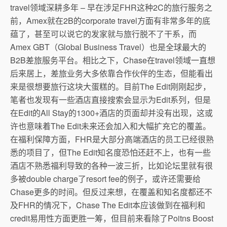
travel领域深耕多年 – 早在涉足FHR这种2C的旅行服务之
前，Amex就在2B的corporate travel方面有非常多年的底
蕴了，甚至可以说它的发家就与旅行脱不了干系，而
Amex GBT（Global Business Travel）也是全球最大的
B2B差旅服务平台。相比之下，Chase在travel领域一直想
后来居上，差旅业务大多依靠合作伙伴的生态，但能看出
来是很想要旅行这块大蛋糕的。目前The Edit刚刚起步，
笔者也发现有一些酒店直接搜索会显示为Edit系列，但是
在Edit的All Stay的1300+酒店的页面却并没有出现，这或
许也意味着The Edit未来还会加入和大幅扩充它的覆盖。
在福利保障方面，FHR是大部分高端酒店的员工已经很熟
悉的项目了，但The Edit知名度恐怕还赶不上，也有一些
酒店不熟悉福利导致的各种一波三折，比如论坛里就有很
多被double charge了resort fee的例子，或许还需要给
Chase更多的时间。但反过来想，在覆盖和知名度都还不
及FHR的情况下，Chase The Edit本应该做到在福利和
credit易用性方面更胜一筹，但目前来看除了Poitns Boost