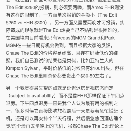
The Edit $250的报销，则必须要两晚，而Amex FHR则没
有这样的限制了，一方面单次报销的金额小（The Edit
$250 vs FHR $300），另一方面又需要两晚才可报销，实
际造成的现象就是The Edit想要自己不贴钱是很困难的，
在美国境内目前看来只有Vegas的MGM Grand和Park
MGM在一些日期有机会做到。而且根据大家的反馈，
Chase The Edit的价格容易虚高，且存在屏蔽低价的嫌
疑，我们自己测试的结果也是类似，比如亚特兰大的
Kimpton Sylvan，平时价格低的时候只有$100出头，但在
Chase The Edit里则总价都要贵出个$30-50左右了。
另一个我觉得最失望的点就是延迟退房是视房态而定
（subject to availability）而不是像FHR那样保证下午四点
退房。下午四点退房一直是我个人认为最有用的福利之
一，很多时候它直接影响旅程最后一天是要着急忙慌赶飞
机，还是可以再安排个半天行程，然后慢悠悠回酒店睡个
觉/洗个澡再去坐晚上的飞机，虽然Chase The Edit理论上