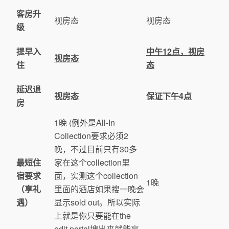
客房升
视房态
视房态
级
提早入
中午12点，视房
视房态
住
态
延迟退
视房态
保证下午4点
房
1晚 (例外是All-In
Collection要求必须2
晚，不过目前只有30多
最短住
家在这个collection里
宿要求
面，实测这个collection
1晚
（享礼
里面的酒店如果搜一晚会
遇）
显示sold out。所以实际
上就是你只要能在the
edit portal搜出来就能享