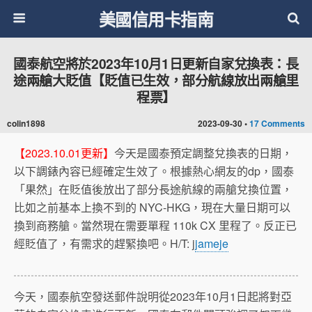
美國信用卡指南
國泰航空將於2023年10月1日更新自家兌換表：長
途兩艙大貶值【貶值已生效，部分航線放出兩艙里
程票】
colin1898
2023-09-30 •
17 Comments
【2023.10.01更新】
今天是國泰預定調整兌換表的日期，
以下調錶內容已經確定生效了。根據熱心網友的dp，國泰
「果然」在貶值後放出了部分長途航線的兩艙兌換位置，
比如之前基本上換不到的 NYC-HKG，現在大量日期可以
換到商務艙。當然現在需要單程 110k CX 里程了。反正已
經貶值了，有需求的趕緊換吧。H/T: j
jameje
今天，國泰航空發送郵件說明從2023年10月1日起將對亞