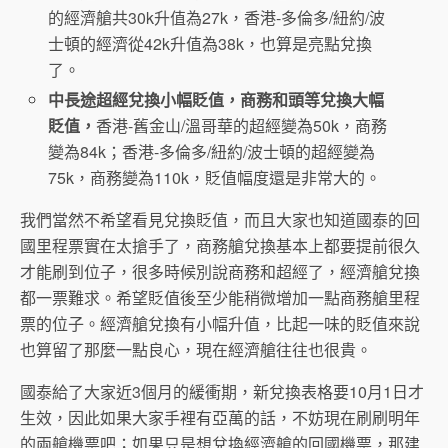
的經濟艙共30k升值為27k，香港-多倫多/紐約/波
士頓的經濟從42k升值為38k，也算是亮點兌換
了。
中長途超經兌換小幅貶值，商務和頭等兌換大幅
貶值，
香港-舊金山/溫哥華的超經變為50k，商務
變為84k；香港-多倫多/紐約/波士頓的超經變為
75k，商務變為110k，貶值幅度還是非常大的。
我們當然不希望看見兌換貶值，而且大家也知道國泰的回
國里程票實在太搶手了，商務艙兌換基本上都要提前很久
才能刷到位子，很多時候別說商務和超經了，經濟艙兌換
都一票難求。希望貶值後至少能稍微增加一點商務艙里程
票的位子。經濟艙兌換有小幅升值，比起一味的貶值來說
也算留了那麼一點良心，現在經濟艙往往也很貴。
國泰給了大家近3個月的緩衝期，新兌換表格要10月1日才
生效，因此如果大家手裡有亞萬的話，不妨現在刷刷明年
的兩艙機票吧；如果只是想兌換經濟艙的回國機票，那建