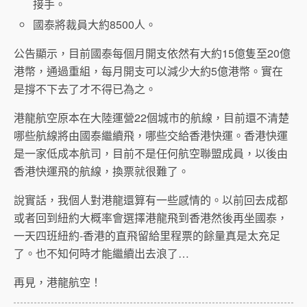
接手。
國泰將裁員大約8500人。
公告顯示，目前國泰每個月開支依然有大約15億隻至20億
港幣，通過重組，每月開支可以減少大約5億港幣。實在
是撐不下去了才不得已為之。
港龍航空原本在大陸運營22個城市的航線，目前還不清楚
哪些航線將由國泰繼續飛，哪些交給香港快運。香港快運
是一家低成本航司，目前不是任何航空聯盟成員，以後由
香港快運飛的航線，換票就很難了。
說實話，我個人對港龍還算有一些感情的。以前回去成都
或者回到紐約大概率會選擇港龍飛到香港然後再坐國泰，
一天四班紐約-香港的直飛留給里程票的餘量真是太充足
了。也不知何時才能繼續出去浪了…
再見，港龍航空！