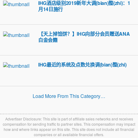
IHG酒店级别2019新年大调(bian)整(zhi)：1
月14日施行
【天上掉馅饼？】IHG向部分会员赠送ANA
白金会籍
IHG最近的系统及点数兑换调(bian)整(zhi)
Load More From This Category…
Advertiser Disclosure: This site is part of affiliate sales networks and receives
compensation for sending traffic to partner sites. This compensation may impact
how and where links appear on this site. This site does not include all financial
companies or all available financial offers.