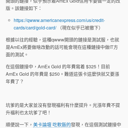
開頭的鏈接，似乎預示着AmEx Gold信用卡要做一定的改
版。該鏈接如下：
https://qwww.americanexpress.com/us/credit-
cards/card/gold-card/
（現在似乎已被撤下）
根據以往的經驗，這種qwww開頭的鏈接是測試服，也就
是AmEx將要做啥改動的話可能會現在這種鏈接中做IT方
面的測試。
在這個鏈接中，AmEx Gold 的年費寫着 $325！目前
AmEx Gold 的年費是 $250。難道這張卡這麼快就又要漲
年費了？
坑爹的是大家並沒有發現福利有什麼提升。光漲年費不提
升福利也太坑爹了吧！
順便說一下，
美卡論壇 吃軟飯的
發現，在這個測試鏈接中