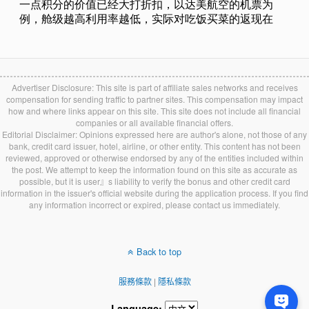
Advertiser Disclosure: This site is part of affiliate sales networks and receives
compensation for sending traffic to partner sites. This compensation may impact
how and where links appear on this site. This site does not include all financial
companies or all available financial offers.
Editorial Disclaimer: Opinions expressed here are author's alone, not those of any
bank, credit card issuer, hotel, airline, or other entity. This content has not been
reviewed, approved or otherwise endorsed by any of the entities included within
the post. We attempt to keep the information found on this site as accurate as
possible, but it is user』s liability to verify the bonus and other credit card
information in the issuer's official website during the application process. If you find
any information incorrect or expired, please contact us immediately.
Back to top
服務條款
|
隱私條款
Language: