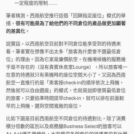
一定程度的限制……
筆者猜測，西南航空推行這個「回歸指定座位」模式的舉
措，
很有可能是為了給他們的不同倉位的產品做更加顯著
的差異化
。
說實話，以西南航空目前對不同倉位能享受到的待遇來
看，筆者實在想像不出太多「旅客為什麼會不選最低倉
位」的理由。因為它家是廉價航空，在機場候機的服務幾
乎是不存在的（沒有貴賓休息室Lounge），所以旅客唯一
在意的待遇就只有乘機時的座位空間大小了。又因為西南
航空一直推行的是「乘客按check-in的順序依次上飛機，
然後就可以自由選座」的模式，也就是說即使買最低倉位
的旅客，只要掐準時間提早check-in，就可以排在前面較
早的上飛機、選到空間寬敞的座位。
比如下圖是目前西南航空不同倉位的待遇對比，除了消費
積分倍數的區別以及商務艙Business Select的旅客可以
A1-A15優先登機外，大家覺得各個倉位的待遇真的有什麼