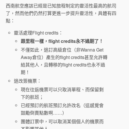
西南航空應該已經是已知旅程制定的靈活性最高的航司
了，然而他們仍然打算更進一步提升靈活性，具體有四
點：
靈活處理Flight credits：
跟里程一樣，flight credits永不過期了！
不僅如此，退訂高級倉位（非Wanna Get
Away倉位）產生的flight credits甚至允許轉
給其他人，且轉移的flight credits也永不過
期！
退改簽機票：
現在往返機票可以只取消單程、而保留剩
下的航班；
已經預訂的航班預訂允許改名（這感覺會
鼓勵倒賣點數啊……）
團體訂票中，可以取消某個個人的機票而
不影響其他人