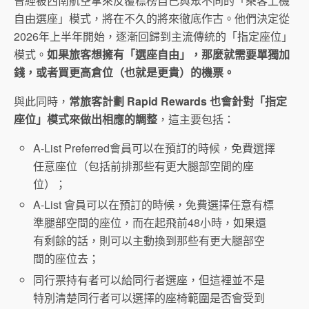
曾經被西南航空拿來反覆標榜自己與眾不同的「乘客上機
自由選座」模式，將在不久的將來徹底作古。他們決定從
2026年上半年開始，逐漸回歸到主流傳統的「指定座位」
模式。
如果旅客想擁有「選座自由」，那麼就需要單獨加
錢，或者買更高倉位（也就是更貴）的機票。
與此同時，
常旅客計劃 Rapid Rewards 也會針對「指定
座位」模式來做出相應的調整
，這主要包括：
A-List Preferred會員可以在預訂的時候，免費選擇
任意座位（包括前排那些有更大腿部空間的座
位）；
A-List 會員可以在預訂的時候，免費選擇任意有標
準腿部空間的座位，而在起飛前48小時，如果還
有剩餘的話，則可以主動換到那些有更大腿部空
間的座位去；
同行票持有者可以給同行者選座，但這裡並不是
特別清楚同行者可以選擇的座椅範圍是否會受到