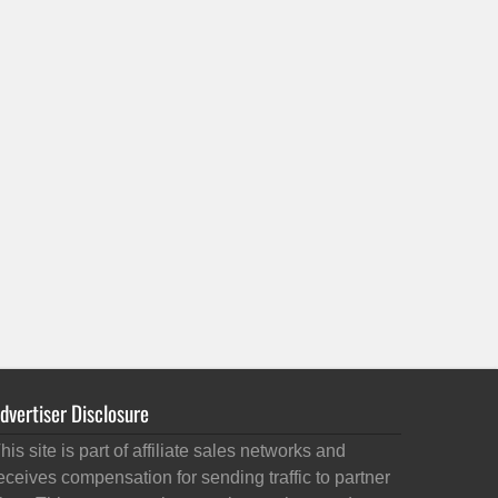
dvertiser Disclosure
his site is part of affiliate sales networks and
eceives compensation for sending traffic to partner