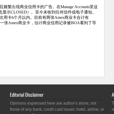
Editorial Disclaimer
A
Opinions expressed here are author's alone, not
T
those of any bank, credit card issuer, hotel, airline, or
r