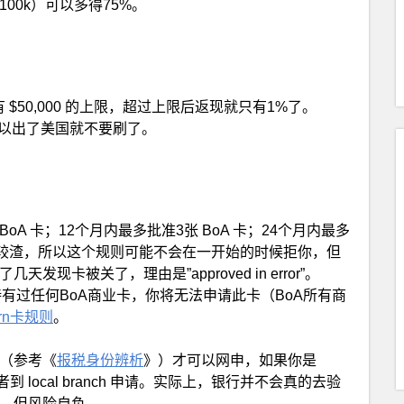
过$100k）可以多得75%。
加起来有 $50,000 的上限，超过上限后返现就只有1%了。
是存在的，所以出了美国就不要刷了。
张 BoA 卡；12个月内最多批准3张 BoA 卡；24个月内最多
系统仍然比较渣，所以这个规则可能不会在一开始的时候拒你，但
卡被关了，理由是”approved in error”。
有过任何BoA商业卡，你将无法申请此卡（BoA所有商
urn卡规则
。
n （参考《
报税身份辨析
》）才可以网申，如果你是
电话或者到 local branch 申请。实际上，银行并不会真的去验
申到，但风险自负。