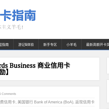
程指南
游记&体验
新手专区
小羊毛
最新高额开卡
wards Business 商业信用卡
奖励】
5 Comments
费信用卡
,
美国银行 Bank of America (BoA)
,
返现信用卡