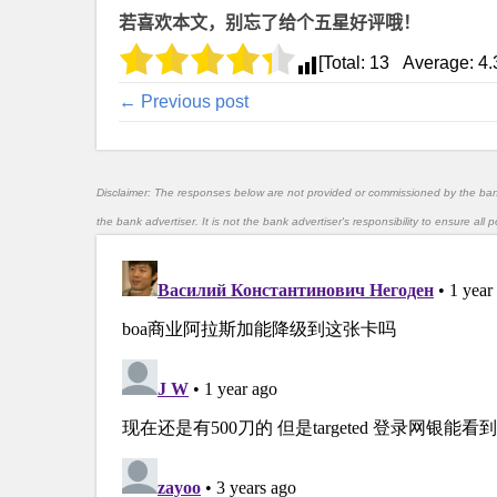
若喜欢本文，别忘了给个五星好评哦！
[Total:
13
Average:
4.
← Previous post
Disclaimer: The responses below are not provided or commissioned by the ba
the bank advertiser. It is not the bank advertiser's responsibility to ensure al