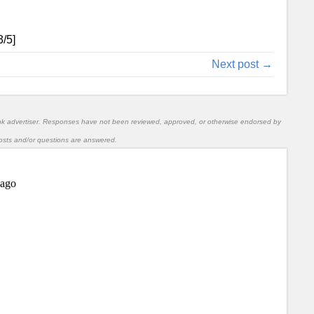
3
/5]
Next post →
nk advertiser. Responses have not been reviewed, approved, or otherwise endorsed by
l posts and/or questions are answered.