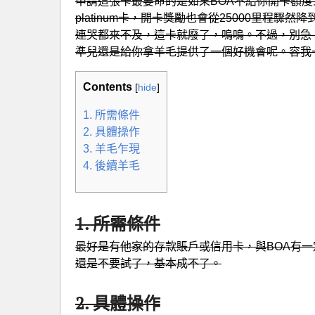
申請這張卡最要命的是如果BOA不給你開卡額度到500
platinum卡，開卡獎勵也會從25000里程驟
連哭都來不及，這卡就廢了，嗚嗚。不過，別急，如果
準兒還是給你拿羊毛提供了一個好機會呢。容我
Contents
[
hide
]
1. 所需條件
2. 具體操作
3. 羊毛乍現
4. 後續羊毛
1. 所需條件
最好是有他家的存款賬戶或信用卡，與BOA有
還是不要試了，基本成不了。
2. 具體操作