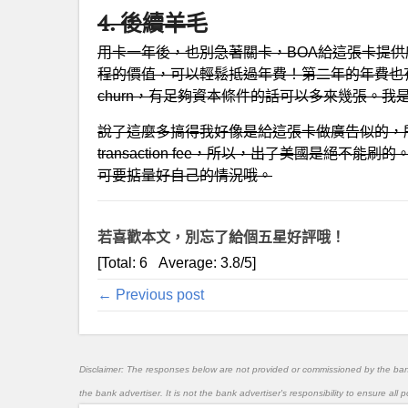
4. 後續羊毛
用卡一年後，也別急著關卡，BOA給這張卡提供應該是至少
程的價值，可以輕鬆抵過年費！第二年的年費也
churn，有足夠資本條件的話可以多來幾張。
說了這麼多搞得我好像是給這張卡做廣告似的，所以
transaction fee，所以，出了美國是絕
可要掂量好自己的情況哦。
若喜歡本文，別忘了給個五星好評哦！
[Total:
6
Average:
3.8
/5]
← Previous post
Disclaimer: The responses below are not provided or commissioned by the ba
the bank advertiser. It is not the bank advertiser's responsibility to ensure al