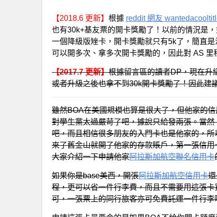
【2018.6 更新】
根據
reddit 網友 wantedacoo
也有30k+基友票的開卡獎勵了！以前的情況是，如
一個降級版矬卡，開卡獎勵就只有5k了，簡直
可以開多次、拿多次開卡獎勵的，因此對 AS 
【2017.7 更新】
根據留言區的讀者DP，現在升
或者升級之後也拿不到30k開卡獎勵了！因此建議
雖然BOA在美國規模也算是很大了，但他家的
對學生黨太過嚴苛了吧，據說只給發兩張。當然
吧，而且相信很多朋友的入門卡也是他家的，所以
來了舊金山就開了他家的存款賬戶，第一張信用
大家介紹一下申請他家
阿拉斯加航空聯名信用卡
如果你是base美西，開張
阿拉斯加航空信用卡
還
程，更可以省一件行李費，而且不需要用這張卡
可，一張票上的同行旅客亦可免費託運一件行李