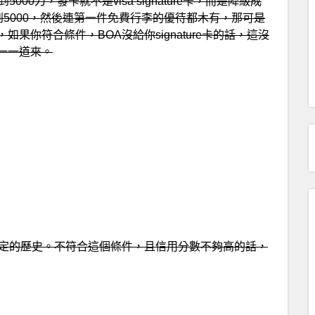
0刀，發卡就不是visa signature卡，而是降級成
然降到5000，然後連第一件免費行李的優待都木有，那可是
你符合條件，BOA沒給你signature卡的話，這沒
一一道來。
一定的歷史。不符合這個條件，且信用分數不夠高的話，