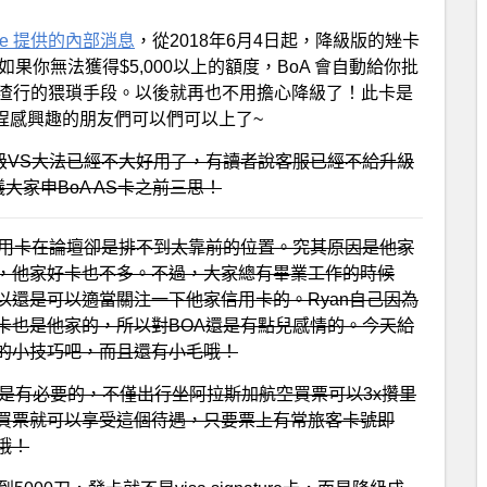
ltitle 提供的內部消息
，從2018年6月4日起，降級版的矬卡
果你無法獲得$5,000以上的額度，BoA 會自動給你批
是渣行的猥瑣手段。以後就再也不用擔心降級了！此卡是
里程感興趣的朋友們可以們可以上了~
級VS大法已經不大好用了，有讀者說客服已經不給升級
大家申BoA AS卡之前三思！
信用卡在論壇卻是排不到太靠前的位置。究其原因是他家
，他家好卡也不多。不過，大家總有畢業工作的時候
還是可以適當關注一下他家信用卡的。Ryan自己因為
卡也是他家的，所以對BOA還是有點兒感情的。今天給
的小技巧吧，而且還有小毛哦！
是有必要的，不僅出行坐阿拉斯加航空買票可以3x攢里
買票就可以享受這個待遇，只要票上有常旅客卡號即
哦！