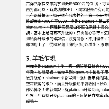
當你點擊提交申請拿到低於5000刀的CL後，可立即撥
內打都可以，有成功的DP），問客服是否有可能將卡
卡有兩種情況，還是很有代表性的。第一張是客
將額度由4000升至5000，拿到signatur
signature卡。兩種情況都是由客服在電話
請，基本上是沒有不升級的，只需耐心等待。這期間
到給你升級卡的確認信，沒有關係，不用理會，不要
郵到府上了。從BOA網上銀行也可以看出，原來的pla
3. 羊毛乍現
當你拿到platinum卡後，第一個賬單日就會
年費，也就是說，當你拿到signature卡後也不用
後升級前，platinum卡會得到一張沖抵年費
空常旅客的賬戶，而且升級後也不會收回。所以
部免掉咯！也就是說，從platinum升級到sign
行票，年費還只交platinum的。反倒是直接拿到
感覺。