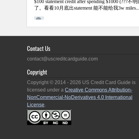
Contact Us
contact@uscreditcardguide.com
Copyright
Copyright © 2014 -
2026
US Credit Card Guide is
licensed under a
Creative Commons Attribution-
NonCommercial-NoDerivatives 4.0 International
License
.