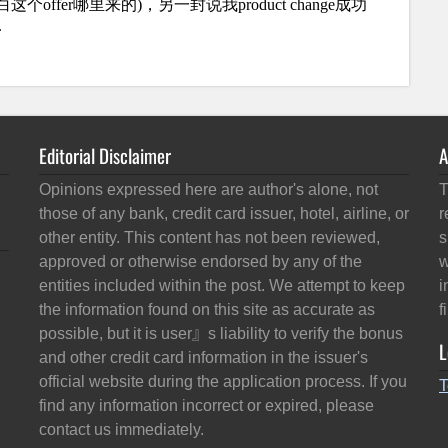
Editorial Disclaimer
A
Opinions expressed here are author's alone, not
T
those of any bank, credit card issuer, hotel, airline, or
r
other entity. This content has not been reviewed,
s
approved or otherwise endorsed by any of the
w
entities included within the post. We attempt to keep
i
the information found on this site as accurate as
f
possible, but it is user』s liability to verify the bonus
L
and other credit card information in the issuer's
official website during the application process. If you
T
find any information incorrect or expired, please
contact us immediately.