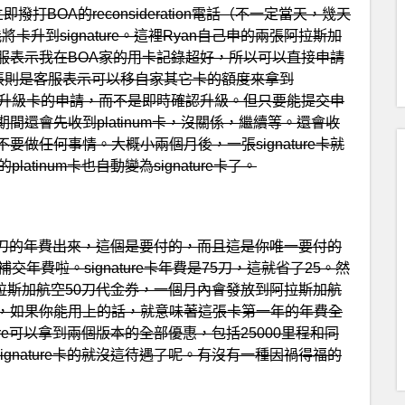
打BOA的reconsideration電話（不一定當天，幾天
升到signature。這裡Ryan自己申的兩張阿拉斯加
服表示我在BOA家的用卡記錄超好，所以可以直接申請
e。第二張則是客服表示可以移自家其它卡的額度來拿到
中提交升級卡的申請，而不是即時確認升級。但只要能提交申
還會先收到platinum卡，沒關係，繼續等。還會收
做任何事情。大概小兩個月後，一張signature卡就
tinum卡也自動變為signature卡了。
有50刀的年費出來，這個是要付的，而且這是你唯一要付的
補交年費啦。signature卡年費是75刀，這就省了25。然
的阿拉斯加航空50刀代金券，一個月內會發放到阿拉斯加航
，如果你能用上的話，就意味著這張卡第一年的年費全
ature可以拿到兩個版本的全部優惠，包括25000里程和同
signature卡的就沒這待遇了呢。有沒有一種因禍得福的