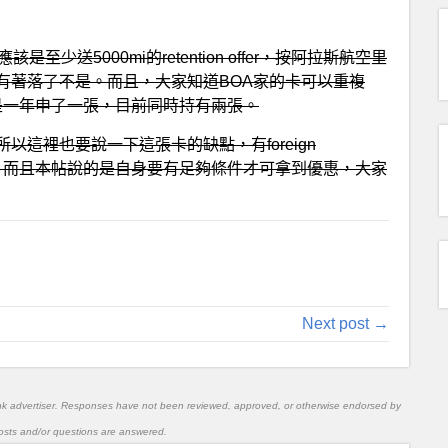
送5000mi的retention offer，按阿拉斯航空里
有著落了不是。而且，大家知道BOA家的卡可以重複
我是一年申了一張，目前同時持有兩張。
這裡也要說一下這張卡的缺點，有foreign
不能刷的。而且本帖說的是自身要有足夠條件才可拿到優惠，大家
Next post →
nk advertiser. Responses have not been reviewed, approved, or otherwise endorsed by
l posts and/or questions are answered.