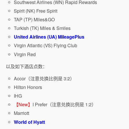
Southwest Airlines (WN) Rapid Rewards
Spirit (NK) Free Spirit
TAP (TP) Miles&GO
Turkish (TK) Miles & Smiles
United Airlines (UA) MileagePlus
Virgin Atlantic (VS) Flying Club
Virgin Red
以及如下酒店点数：
Accor（注意兑换比例是 3:2）
Hilton Honors
IHG
【New】
I Prefer（注意兑换比例是 1:2）
Marriott
World of Hyatt