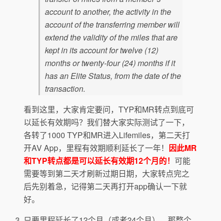
account to another, the activity in the
account of the transferring member will
extend the validity of the miles that are
kept in its account for twelve (12)
months or twenty-four (24) months if it
has an Elite Status, from the date of the
transaction.
看到这里，大家肯定要问，TYP和MR转点到底可
以延长有效期吗？我们替大家实际测试了一下，
各转了1000 TYP和MR进入Lifemiles，第二天打
开AV App，里程有效期顺利延长了一年！
因此MR
和TYP转点都是可以延长有效期12个月的！
可能
需要等到第二天才刷新过期日期，大家转点完之
后先别着急，记得第二天再打开app确认一下就
好。
只要里程延长了12个月（或者24个月），那整个