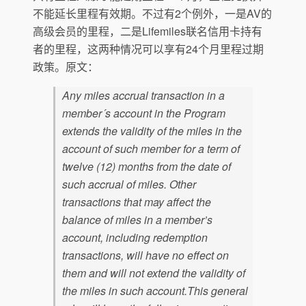
不能延长里程有效期。不过有2个例外，一是AV的
高级会员的里程，二是Lifemiles联名信用卡持有
者的里程，这两种情况可以享有24个月里程过期
政策。原文：
Any miles accrual transaction in a
member´s account in the Program
extends the validity of the miles in the
account of such member for a term of
twelve (12) months from the date of
such accrual of miles. Other
transactions that may affect the
balance of miles in a member’s
account, including redemption
transactions, will have no effect on
them and will not extend the validity of
the miles in such account.This general