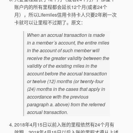
账户内的所有里程都会延长12个月(或者24个
月），所以Lifemiles信用卡持卡人只要2年刷一次
卡就可以让里程不过期了。原文：
When an accrual transaction is made
in a member´s account, the entire miles
in the account of such member will
receive the greater validity between the
validity of the existing miles in the
account before the accrual transaction
or twelve (12) months (or twenty-four
(24) months in the cases that apply in
accordance with the previous
paragraph a. above) from the referred
accrual transaction.
2018年4月15日以前入账的里程依然有24个月有
效期，2018年4月15日以后入账的里程才遵从上述