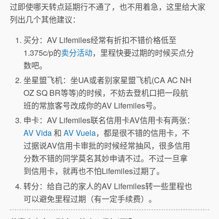
过即使哪天转点延期行不通了，也不用着急，这里给大家
列出几个其他建议：
买分：AV Lifemiles经常有折扣不错价格低至
1.375c/p的
卖分活动
，里程快要过期的时候买点分
数吧。
坐星盟飞机：坐UA或者别家星盟飞机(CA AC NH
OZ SQ BR等等)的时候，不妨去登机口把一段航
班的常旅客号改成你的AV Lifemiles号。
申卡：AV Lifemiles联名信用卡AV信用卡有两张：
AV Vida
和
AV Vuela
，都是很不错的信用卡，不
过据说AV信用卡审批的时候经常抽风，很多信用
分数不错的同学莫名其妙申请不过。不过一旦拿
到信用卡，就再也不怕Lifemiles过期了。
转分：给自己的家人的AV Lifemiles转一些里程也
可以避免里程过期（有一定手续费）。