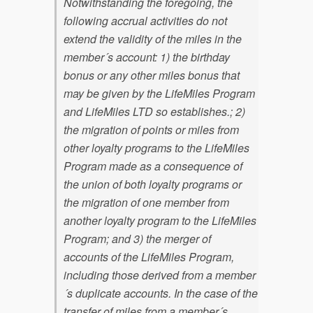
Notwithstanding the foregoing, the
following accrual activities do not
extend the validity of the miles in the
member´s account: 1) the birthday
bonus or any other miles bonus that
may be given by the LifeMiles Program
and LifeMiles LTD so establishes.; 2)
the migration of points or miles from
other loyalty programs to the LifeMiles
Program made as a consequence of
the union of both loyalty programs or
the migration of one member from
another loyalty program to the LifeMiles
Program; and 3) the merger of
accounts of the LifeMiles Program,
including those derived from a member
´s duplicate accounts. In the case of the
transfer of miles from a member´s