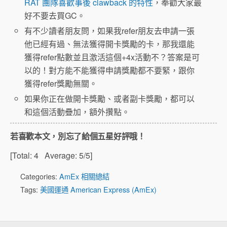
RAT 團隊喜歡事後 clawback 的特性
，奉勸大家最
好不要去買GC。
有不少讀者朋友問，如果我refer朋友去申請一張
他已經有過、無法獲得開卡獎勵的卡，那我還能
獲得refer點數並且激活這個+4x活動不？答案是可
以的！對方能不能獲得申請獎勵都不要緊，跟你
獲得refer獎勵無關。
如果你正在做開卡獎勵、或者副卡獎勵，都可以
和這個活動疊加，額外攢點。
若喜歡本文，別忘了給個五星好評哦！
[Total:
4
Average:
5
/5]
Categories:
AmEx 相關總結
Tags:
美國運通 American Express (AmEx)