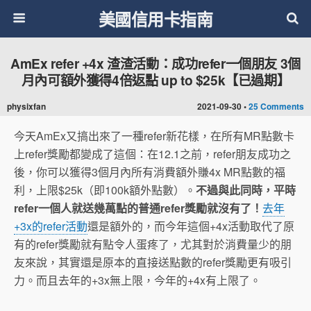
美國信用卡指南
AmEx refer +4x 渣渣活動：成功refer一個朋友 3個
月內可額外獲得4倍返點 up to $25k【已過期】
physixfan
2021-09-30 •
25 Comments
今天AmEx又搞出來了一種refer新花樣，在所有MR點數卡
上refer獎勵都變成了這個：在12.1之前，refer朋友成功之
後，你可以獲得3個月內所有消費額外賺4x MR點數的福
利，上限$25k（即100k額外點數）。
不過與此同時，平時
refer一個人就送幾萬點的普通refer獎勵就沒有了！
去年
+3x的refer活動
還是額外的，而今年這個+4x活動取代了原
有的refer獎勵就有點令人蛋疼了，尤其對於消費量少的朋
友來說，其實還是原本的直接送點數的refer獎勵更有吸引
力。而且去年的+3x無上限，今年的+4x有上限了。