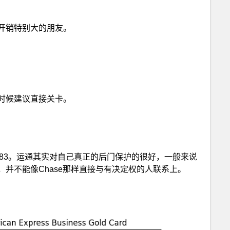
开销特别大的朋友。
$5000，这是常年存在的 public offer。
时候建议直接关卡。
$5000，这是稍好一点的 targeted offer。有时候可
内花$10000，获取方法同上。部分人会被 target 到花
。
77-399-3083。运通其实对自己真正的后门保护的很好，一般来说
并不能像Chase那样直接与有决定权的人联系上。
信用卡点数价
章