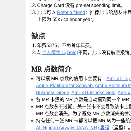
Charge Card 没有 pre-set spending limit。
此卡可以
Refer a friend
：推荐此卡给朋友并且
上限为 55k / calendar year。
缺点
年费$375，不免首年年费。
与
个人版金卡(Gold)
不同，此卡没有航空报销
MR 点数简介
可以攒 MR 点数的信用卡主要有：
AmEx ED
,
AmEx Platinum for Schwab
,
AmEx Platinum fo
Business Green
,
AmEx Business Gold
,
AmEx 
各 MR 卡攒的 MR 点数是自动攒到同一个 MR
MR 点数永不过期。关一张卡不会导致该卡上攒
MR 点数会消失。为了避免 MR 点数消失
持有任何一张 MR 卡都可以把 MR 转为一些
All Nippon Airways (ANA, NH) 里程
（星盟）