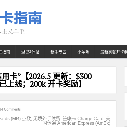
程指南
游记&体验
新手专区
小羊毛
最新高额开卡
“信用卡”【2026.5 更新：$300
销福利已上线；200k 开卡奖励】
84 Comments
wards (MR) 点数
,
无境外手续费
,
签帐卡 Charge Card
,
美
国运通 American Express (AmEx)