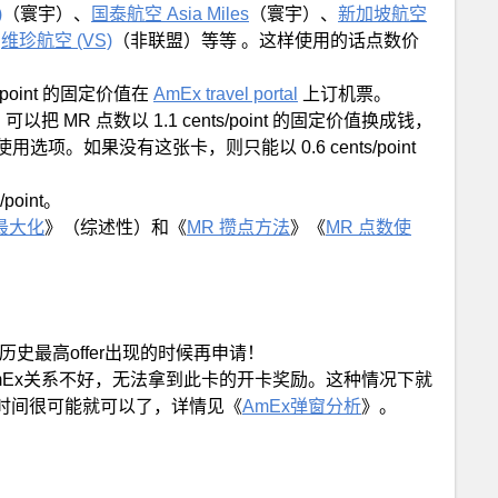
)
（寰宇）、
国泰航空 Asia Miles
（寰宇）、
新加坡航空
、
维珍航空 (VS)
（非联盟）等等 。这样使用的话点数价
point 的固定价值在
AmEx travel portal
上订机票。
以把 MR 点数以 1.1 cents/point 的固定价值换成钱，
。如果没有这张卡，则只能以 0.6 cents/point
point。
最大化
》（综述性）和《
MR 攒点方法
》《
MR 点数使
史最高offer出现的时候再申请！
mEx关系不好，无法拿到此卡的开卡奖励。这种情况下就
段时间很可能就可以了，详情见《
AmEx弹窗分析
》。