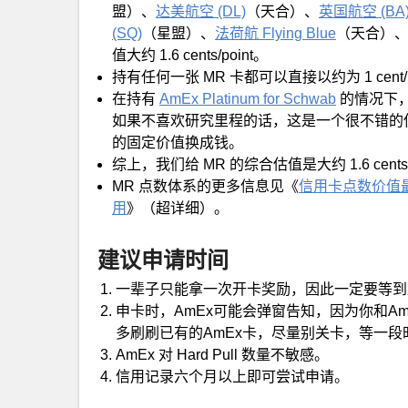
盟）、
达美航空 (DL)
（天合）、
英国航空 (BA
(SQ)
（星盟）、
法荷航 Flying Blue
（天合）
值大约 1.6 cents/point。
持有任何一张 MR 卡都可以直接以约为 1 cent/
在持有
AmEx Platinum for Schwab
的情况下，可
如果不喜欢研究里程的话，这是一个很不错的使用选项
的固定价值换成钱。
综上，我们给 MR 的综合估值是大约 1.6 cents/
MR 点数体系的更多信息见《
信用卡点数价值
用
》（超详细）。
建议申请时间
一辈子只能拿一次开卡奖励，因此一定要等到历
申卡时，AmEx可能会弹窗告知，因为你和A
多刷刷已有的AmEx卡，尽量别关卡，等一
AmEx 对 Hard Pull 数量不敏感。
信用记录六个月以上即可尝试申请。