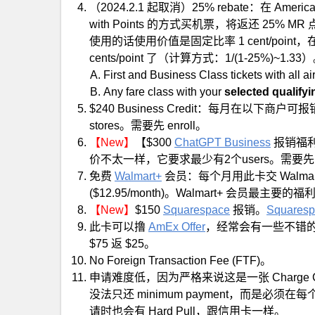
（2024.2.1 起取消）25% rebate：在 American 
with Points 的方式买机票，将返还 25% MR
使用的话使用价值是固定比率 1 cent/point
cents/point 了（计算方式：1/(1-25%)~1.
First and Business Class tickets with all a
Any fare class with your
selected qualifyin
$240 Business Credit：每月在以下商户可报销最多 
stores。需要先 enroll。
【New】
【$300
ChatGPT Business
报销福利】
价不太一样，它要求最少有2个users。需要先 en
免费
Walmart+
会员：每个月用此卡交 Walm
($12.95/month)。Walmart+ 会员最主要的福利是 fre
【New】
$150
Squarespace
报销。
Squares
此卡可以撸
AmEx Offer
，经常会有一些不错的商家折
$75 返 $25。
No Foreign Transaction Fee (FTF)。
申请难度低，因为严格来说这是一张 Charge Card
没法只还 minimum payment，而是必须在每个 due
请时也会有 Hard Pull，跟信用卡一样。