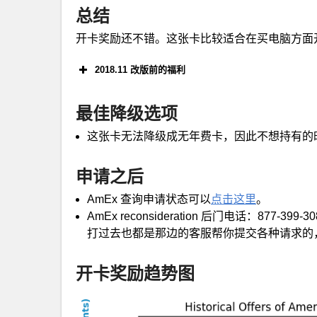
总结
开卡奖励还不错。这张卡比较适合在买电脑方面
2018.11 改版前的福利
最佳降级选项
开卡奖励25,000 MR 点数，需要三个月内花
这张卡无法降级成无年费卡，因此不想持有的
开卡奖励50,000 MR 点数，需要三个月内花
以在官网刷出来，或者收到 mail offer。
申请之后
开卡奖励75,000 MR 点数，需要三个月
AmEx 查询申请状态可以
点击这里
。
$5000的 offer，毫无疑问这个是最好的
AmEx reconsideration 后门电话：8
打过去也都是那边的客服帮你提交各种请求的，
值最大化
MR介绍系列文
开卡奖励趋势图
购买机票