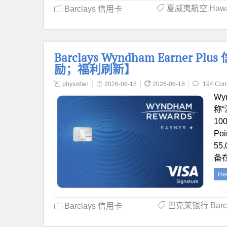
夏威夷航空 Hawaiia
Barclays 信用卡
Barclays Wyndham Earner P
励；福利刷新】
physixfan
2026-06-18
2026-06-18
194 Co
Wy
称“
10
Po
55
备在
Re
巴克莱银行 Barcl
Barclays 信用卡