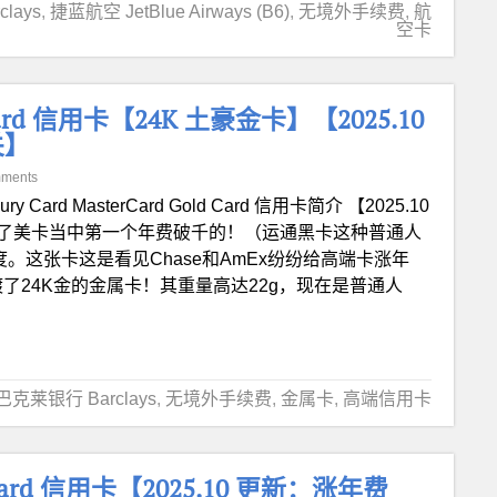
lays
,
捷蓝航空 JetBlue Airways (B6)
,
无境外手续费
,
航
空卡
ld Card 信用卡【24K 土豪金卡】【2025.10
关】
ments
xury Card MasterCard Gold Card 信用卡简介 【2025.10
9，成为了美卡当中第一个年费破千的！（运通黑卡这种普通人
度。这张卡这是看见Chase和AmEx纷纷给高端卡涨年
了24K金的金属卡！其重量高达22g，现在是普通人
巴克莱银行 Barclays
,
无境外手续费
,
金属卡
,
高端信用卡
ack Card 信用卡【2025.10 更新：涨年费