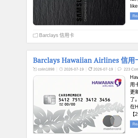
lik
Re
Barclays 信用卡
Barclays Hawaiian Airline
colin1898
2026-07-19
2026-07-19
223 Co
Haw
用卡
更
了。
在H
【2
Re