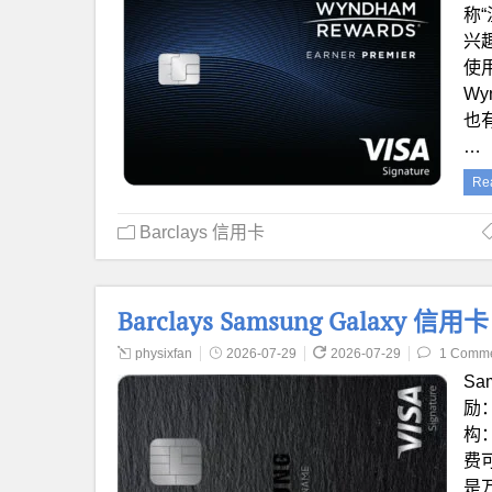
称“
兴趣
使
W
也有
…
Re
Barclays 信用卡
Barclays Samsung Gala
physixfan
2026-07-29
2026-07-29
1 Comm
Sa
励：
构：
费
是万物