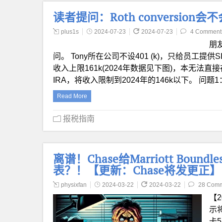
读者提问：Roth conversion会
plus1s
2024-07-23
2024-07-23
4 Comment
朋
问。 Tony所在公司不设401 (k)，只给员工提供SI
收入上限161k(2024年数据见下图)，本无法直接存Roth
IRA，将收入限制到2024年的146k以下。 问题1：
Read More
报税指南
离谱！Chase给Marriott Boun
表？！【更新：Chase将发更正】
physixfan
2024-03-22
2024-03-22
28 Com
【2
示将
卡