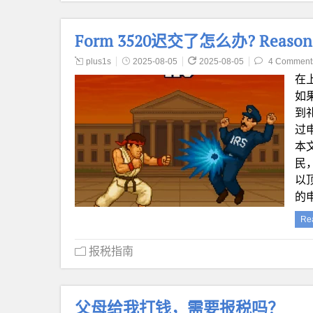
Form 3520迟交了怎么办? Reasona
plus1s
2025-08-05
2025-08-05
4 Comment
在
如
到
过
本
民，
以
的
Re
报税指南
父母给我打钱，需要报税吗？