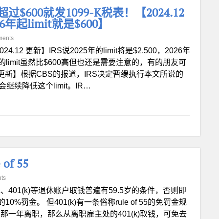
r 将超过$600就发1099-K税表！【2024.12
26年起limit就是$600】
ments
024.12 更新】IRS说2025年的limit将是$2,500，2026年
500的limit虽然比$600高但也还是需要注意的，有的朋友可
12 更新】根据CBS的报道，IRS决定暂缓执行本文所说的
会继续降低这个limit。IR…
f 55
ts
A、401(k)等退休账户取钱普遍有59.5岁的条件，否则即
金。 但401(k)有一条俗称rule of 55的免罚金规
那一年离职，那么从离职雇主处的401(k)取钱，可免去