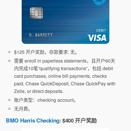
$125 开户奖励，存款要求: 无。
需要 enroll in paperless statements，且开户60天
内完成10笔”qualifying transactions”，包括 debit
card purchases, online bill payments, checks
paid, Chase QuickDeposit, Chase QuickPay with
Zelle, or direct deposits.
账户类型：checking account。
无月费。
BMO Harris Checking
: $400 开户奖励