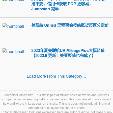
准不变，信用卡获取 PQP 更容易，
Jumpstart 减半
美联航 United 里程票会按结账货币区分定价
2023年夏美联航UA MileagePlus大幅贬值
【2023.6 更新：美亚贬值也完成了】
Load More From This Category…
Advertiser Disclosure: This site is part of affiliate sales networks and receives
compensation for sending traffic to partner sites. This compensation may impact
how and where links appear on this site. This site does not include all financial
companies or all available financial offers.
Editorial Disclaimer: Opinions expressed here are author's alone, not those of any