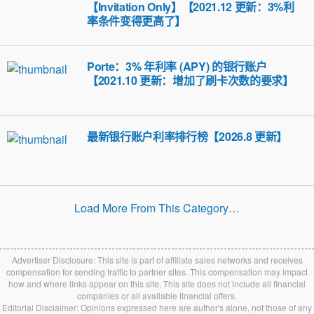
【Invitation Only】【2021.12 更新：3%利
率条件变得更高了】
Porte：3% 年利率 (APY) 的银行账户
【2021.10 更新：增加了刷卡次数的要求】
最新银行账户利率排行榜【2026.8 更新】
Load More From This Category…
Advertiser Disclosure: This site is part of affiliate sales networks and receives
compensation for sending traffic to partner sites. This compensation may impact
how and where links appear on this site. This site does not include all financial
companies or all available financial offers.
Editorial Disclaimer: Opinions expressed here are author's alone, not those of any