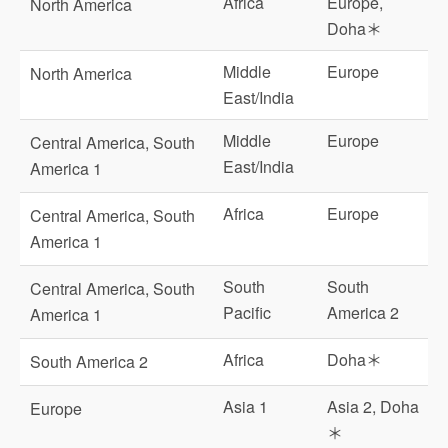
Africa
Europe,
North America
Doha＊
Middle
Europe
North America
East/India
Middle
Europe
Central America, South
East/India
America 1
Africa
Europe
Central America, South
America 1
South
South
Central America, South
Pacific
America 2
America 1
Africa
Doha＊
South America 2
Asia 1
Asia 2, Doha
Europe
＊