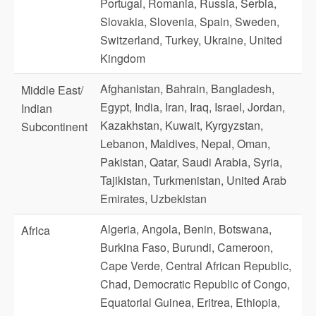
Portugal, Romania, Russia, Serbia,
Slovakia, Slovenia, Spain, Sweden,
Switzerland, Turkey, Ukraine, United
Kingdom
Afghanistan, Bahrain, Bangladesh,
Middle East/
Egypt, India, Iran, Iraq, Israel, Jordan,
Indian
Kazakhstan, Kuwait, Kyrgyzstan,
Subcontinent
Lebanon, Maldives, Nepal, Oman,
Pakistan, Qatar, Saudi Arabia, Syria,
Tajikistan, Turkmenistan, United Arab
Emirates, Uzbekistan
Algeria, Angola, Benin, Botswana,
Africa
Burkina Faso, Burundi, Cameroon,
Cape Verde, Central African Republic,
Chad, Democratic Republic of Congo,
Equatorial Guinea, Eritrea, Ethiopia,