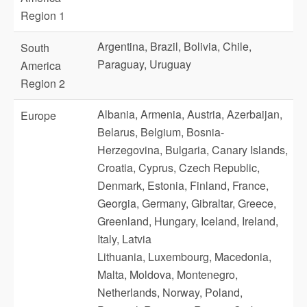
Region 1
Argentina, Brazil, Bolivia, Chile,
South
Paraguay, Uruguay
America
Region 2
Albania, Armenia, Austria, Azerbaijan,
Europe
Belarus, Belgium, Bosnia-
Herzegovina, Bulgaria, Canary Islands,
Croatia, Cyprus, Czech Republic,
Denmark, Estonia, Finland, France,
Georgia, Germany, Gibraltar, Greece,
Greenland, Hungary, Iceland, Ireland,
Italy, Latvia
Lithuania, Luxembourg, Macedonia,
Malta, Moldova, Montenegro,
Netherlands, Norway, Poland,