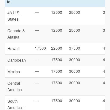
to
—
12500
25000
325
48 U.S.
States
—
12500
25000
325
Canada &
Alaska
17500
22500
37500
475
Hawaii
—
17500
30000
400
Caribbean
—
17500
30000
400
Mexico
—
17500
30000
400
Central
America
—
17500
30000
400
South
America 1