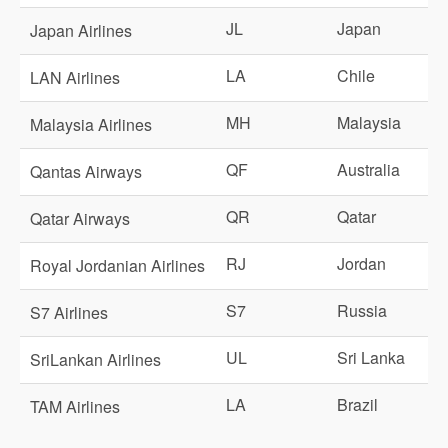
JL
Japan
Japan Airlines
LA
Chile
LAN Airlines
MH
Malaysia
Malaysia Airlines
QF
Australia
Qantas Airways
QR
Qatar
Qatar Airways
RJ
Jordan
Royal Jordanian Airlines
S7
Russia
S7 Airlines
UL
Sri Lanka
SriLankan Airlines
LA
Brazil
TAM Airlines