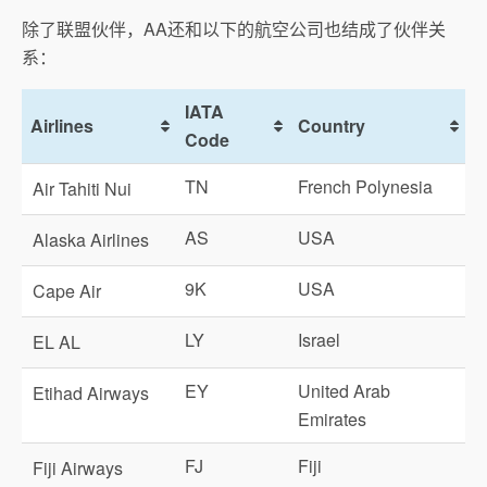
除了联盟伙伴，AA还和以下的航空公司也结成了伙伴关
系：
IATA
Airlines
Country
Code
TN
French Polynesia
Air Tahiti Nui
AS
USA
Alaska Airlines
9K
USA
Cape Air
LY
Israel
EL AL
EY
United Arab
Etihad Airways
Emirates
FJ
Fiji
Fiji Airways