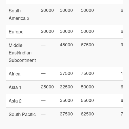
20000
30000
50000
625
South
America 2
20000
30000
50000
625
Europe
—
45000
67500
900
Middle
East/Indian
Subcontinent
—
37500
75000
100
Africa
25000
32500
50000
625
Asia 1
—
35000
55000
675
Asia 2
—
37500
62500
725
South Pacific