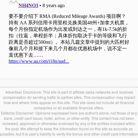
Advertiser Disclosure: This site is part of affiliate sales networks and receives
compensation for sending traffic to partner sites. This compensation may impact
how and where links appear on this site. This site does not include all financial
companies or all available financial offers.
Editorial Disclaimer: Opinions expressed here are author's alone, not those of any
bank, credit card issuer, hotel, airline, or other entity. This content has not been
reviewed, approved or otherwise endorsed by any of the entities included within
the post. We attempt to keep the information found on this site as accurate as
possible, but it is user’s liability to verify the bonus and other credit card information