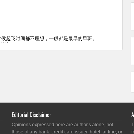
Editorial Disclaimer
A
Opinions expressed here are author's alone, not
T
those of any bank, credit card issuer, hotel, airline, or
r