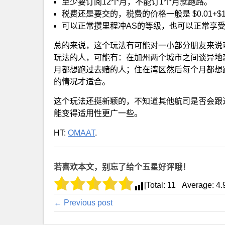
至少要订阅12个月，不能订1个月就跑路。
税费还是要交的，税费的价格一般是 $0.01+$14
可以正常攒里程冲AS的等级，也可以正常享受
总的来说，这个玩法有可能对一小部分朋友来说
玩法的人，可能有：在加州两个城市之间谈异地恋的
月都想跑过去赌的人；住在湾区然后每个月都想
的情况才适合。
这个玩法还挺新颖的，不知道其他航司是否会跟
能变得适用性更广一些。
HT:
OMAAT
.
若喜欢本文，别忘了给个五星好评哦！
[Total:
11
Average:
4.
← Previous post