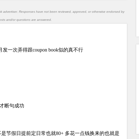
nk advertiser. Responses have not been reviewed, approved, or otherwise endorsed by
l posts and/or questions are answered.