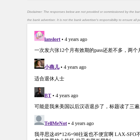
Disclaimer: The responses below are not provided or commissioned by the ba
the bank advertiser. It is not the bank advertiser's responsibility to ensure al