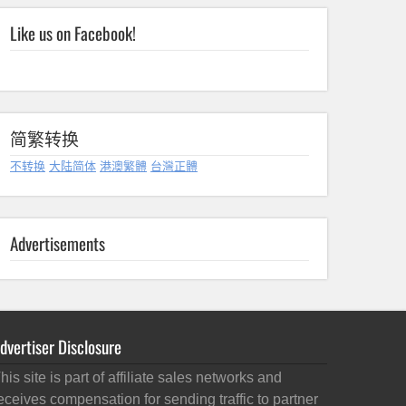
Like us on Facebook!
简繁转换
不转换
大陆简体
港澳繁體
台灣正體
Advertisements
dvertiser Disclosure
his site is part of affiliate sales networks and
eceives compensation for sending traffic to partner