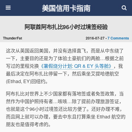
美国信用卡指南
阿联酋阿布扎比96小时过境签经验
ThunderFat
2016-07-27 •
7 Comments
这次从英国返回美国，并没有选择直飞，而是从中东绕了
一下，主要目的还是为了体验土豪航们的两舱…根据之前
写过的里程兑换
《暑假烧分计划: QR & EY 头等舱》
，我
最后决定在阿布扎比停留一下，然后乘坐艾提哈德航空
(Etihad, EY)回纽约。
阿布扎比对世界上不少国家都有落地签或者免签政策，当
然作为中国护照持有者…咳咳…除了提前办理旅游签证，
也就是这个96小时过境签还比较方便了。还好办理不难，
而且网上就可以办理，要去中东且打算乘坐 Etihad 航空的
朋友也是值得考虑的。