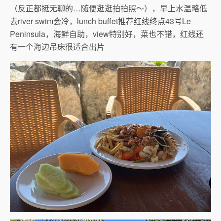
（反正都挺无聊的…随便逛逛拍拍照～），早上水温略低
去river swim会冷，lunch buffet推荐红线终点43号Le
Peninsula，海鲜自助，view特别好，菜也不错，红线还
有一个海边吊床很适合出片