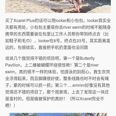
买了Xcaret Plus的话可以用locker和小包包，locker其实全
天都有用处，小包包主要是你去river swim的时候不能随身
携带的东西需要装在包里让工作人员帮你带到终点去（比
如鞋子和毛巾），locker在8号，终点在23号，其实距离蛮
远的，包很结实，直接把手机扔里面也没问题
说说几个我觉得不错的项目吧，第一个是Butterfly
Pavilion，上二楼被蝴蝶环绕很惊艳！第二个是river
swim，真的很不一样的体验，怕游泳的别担心，救生衣完
全浮得起来，而且脚蹼很好使，整条线路也时不时会有绳
子，累的时候可以抓一抓；第三个….emmm好像没有其他
觉得还不错的项目了，那个观景塔，上去了发现这一块还
是蛮村的，但是植被保护的真好！（所以Xcaret完全不
晒！）