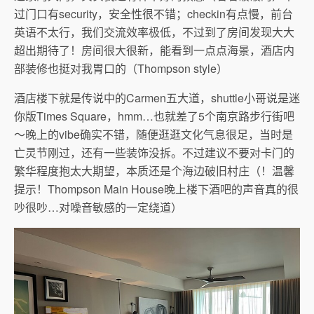
过门口有security，安全性很不错；checkin有点慢，前台
英语不太行，我们交流效率极低，不过到了房间发现大大
超出期待了！房间很大很新，能看到一点点海景，酒店内
部装修也挺对我胃口的（Thompson style）
酒店楼下就是传说中的Carmen五大道，shuttle小哥说是迷
你版Times Square，hmm…也就差了5个南京路步行街吧
～晚上的vibe确实不错，随便逛逛文化气息很足，当时是
亡灵节刚过，还有一些装饰没拆。不过建议不要对卡门的
繁华程度抱太大期望，本质还是个海边破旧村庄（！温馨
提示！Thompson Main House晚上楼下酒吧的声音真的很
吵很吵…对噪音敏感的一定绕道）