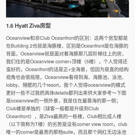
1.6 Hyatt Ziva房
型
Oceanview和非Club Oceanfront的区别：这两个房型都是
在Building 2也就是海豚楼，区别是Oceanfront是在海豚的
背面，Oceanview就是面对着海豚那几层阶梯往上的房，
我们住的是Oceanview corner+顶楼（5楼），个人觉得还
蛮好的，Oceanfront的话是正+全海景，但因为是直的结构
视角也会很局限，Oceanview看得到海、海豚池、泳池、
lobby、隔壁的几个resort，我个人觉得oceanview的模式
更好一些不过我把具体details都列出来供大家参考～下图
是oceanview的一侧外景，我是住在最靠海的那一侧；
Club楼是单独的（球客一般都是升级到Club
Oceanfront），是Ziva最高的一栋楼，Club相比成人楼
（以下简称为T楼）的劣势是没有corner view room，club
唯一的corner是最贵的那档suite，而且那个网红无边泳池