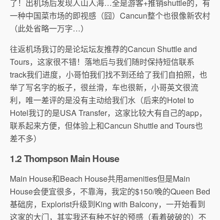
了！出机场后发现人山人海…全是游客+推销shuttle的，有
一种中国菜市场的即视感（囧）Cancun整个也很像新农村
（此处省略一万字…）
往返机场我订的是论坛坛友推荐的Cancun Shuttle and
Tours，这家很不错！落地后与我们随时保持短信联系
track我们进度，小哥怕我们找不到还给了我们自拍照，也
举了写名字的板子，很丝滑，车也很新，小哥英文很流
利，唯一差评的是没有主动给我们水（后来的Hotel to
Hotel我订的是USA Transfer，这家比较大有自己的app，
联系起来方便，但体验上和Cancun Shuttle and Tours也
差不多）
1.2 Thompson Main House
Main House和Beach House共用amenities但是Main
House会便宜很多，不靠海，我定的$150/晚的Queen Bed
基础房，Explorist升级到King with Balcony，一开始看到
这家的大门，其实我还有种不好的预感（看着破破的）不