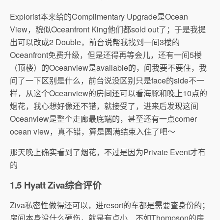
Explorist本来给的Complimentary Upgrade是Ocean
View，貌似Oceanfront King他们都sold out了；于是我提
出可以改成2 Double，前台说帮我找到一间3楼的
Oceanfront免费升级，但是还得再等会儿，还有一间5楼
（顶楼）的Oceanview是available的，问我要不要住，我
问了一下区别是什么，前台说没区别只是face的side不一
样，从这个Oceanview的房间还可以看海豚和晚上10点的
烟花，我心想好像还不错，就接受了，进来后发现这间
Oceanview是整个走廊最底端的，甚至还有一点corner
ocean view，真不错，算是圆满结束入住了吧～
那天晚上确实看到了烟花，不过是因为Private Event才有
的
1.5 Hyatt Ziva综合评价
Ziva私密性做得还可以，进resort的车都是需要查身份的；
房间本身没什么硬伤，就是有点小…不如Thompson的房