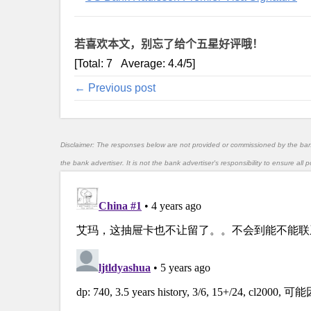
若喜欢本文，别忘了给个五星好评哦！
[Total:
7
Average:
4.4
/5]
← Previous post
Disclaimer: The responses below are not provided or commissioned by the ba
the bank advertiser. It is not the bank advertiser's responsibility to ensure al