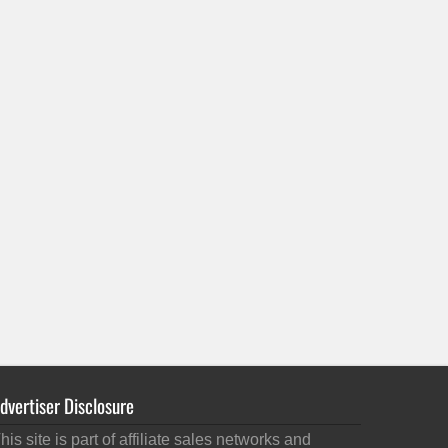
dvertiser Disclosure
his site is part of affiliate sales networks and