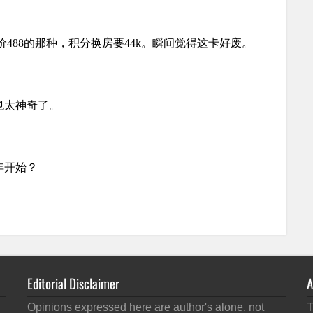
Editorial Disclaimer
A
Opinions expressed here are author's alone, not
T