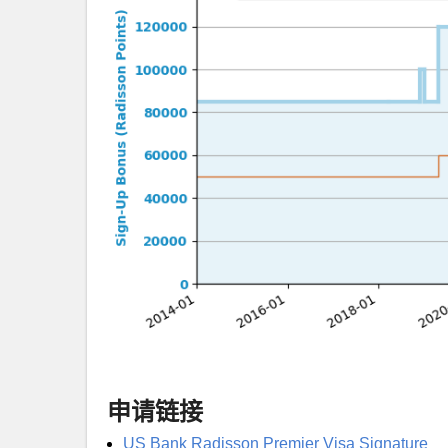
申请链接
US Bank Radisson Premier Visa Signature