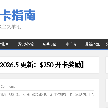
程指南
游记&体验
新手专区
小羊毛
最新高额开卡
卡【2026.5 更新：$250 开卡奖励】
 Comments
银行 US Bank
,
季度5%返现
,
无年费信用卡
,
返现信用卡