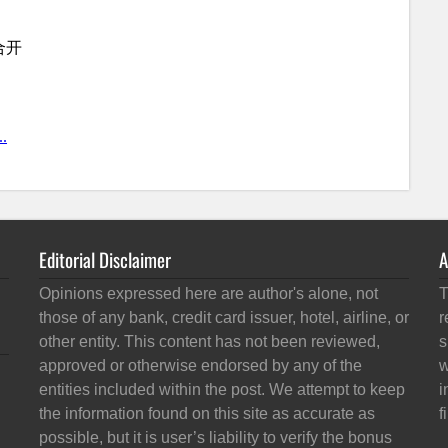
Editorial Disclaimer
A
Opinions expressed here are author's alone, not
T
those of any bank, credit card issuer, hotel, airline, or
r
other entity. This content has not been reviewed,
s
approved or otherwise endorsed by any of the
w
entities included within the post. We attempt to keep
i
the information found on this site as accurate as
f
possible, but it is user’s liability to verify the bonus