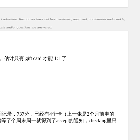
nk advertiser. Responses have not been reviewed, approved, or otherwise endorsed by
l posts and/or questions are answered.