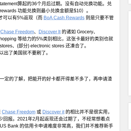
statement算起的36个月后过期。没有自动兑换功能。兑
e rewards 功能兑换则最小兑换金额是$10）。
一下才可以有5%返现（而
BoA Cash Rewards
则是只要不管
卡
Chase Freedom
、
Discover It
的诸如 Grocery、
)、Online Shopping 等给力的5%类别相比，这张卡最好的类别也就
t stores、(部分) electronic stores 还凑合了。
是存在的，所以出了美国就不要刷了。
一定的了解，把能开的好卡都开得差不多了，再申请渣
跟
Chase Freedom
或
Discover it
的相比并不是很实用，
回报。2021年2月起返现还会过期了，不经常想着点
S Bank 的信用卡申请难度非常高，我们并不推荐新手