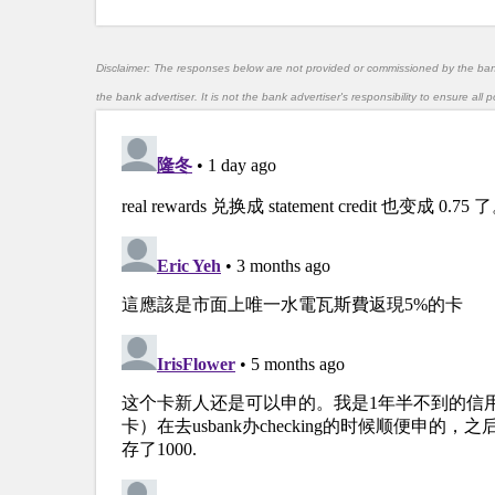
Disclaimer: The responses below are not provided or commissioned by the ba
the bank advertiser. It is not the bank advertiser's responsibility to ensure al