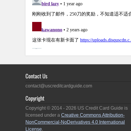
Contact Us
contact@uscreditcardguide.com
Copyright
Copyright © 2014 -
2026
US Credit Card Guide is
licensed under a
Creative Commons Attribution-
NonCommercial-NoDerivatives 4.0 International
License
.