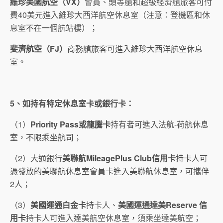
維珍美國航空（
VX
）
會員、頭等艙和超級經濟艙旅客可付
費40美元進入維珍大西洋航空休息室（注意：登機區和休
息室不在一個航站樓）；
斐濟航空（FJ）
商務艙旅客可進入維珍大西洋航空休息
室。
5
、如持有特定休息室卡或銀行卡：
（1）
Priority Pass
或龍騰卡
持有者可進入法航-荷航休息
室，不限乘坐航司；
（2）大通銀行
美聯航
MileagePlus Club
信用卡
持卡人可
憑發放的美聯航休息室會員卡進入美聯航休息室，可攜伴
2人；
（3）
美國運通白金卡
持卡人、
美國運通達美
Reserve
信
用卡
持卡人可進入達美航空休息室，須乘坐達美航空；