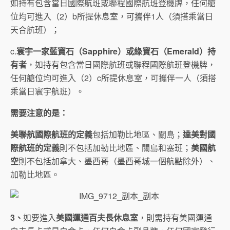
如持有包含當日國際航班或聯程國際航班登機牌，任何艙
位均可進入（2）b所提休息室，可攜伴1人（須搭乘當日
天合航班）；
c.
寰宇一家藍寶石（
Sapphire
）或綠寶石（
Emerald
）持
有者
，如持有包含當日國際航班或聯程國際航班登機牌，
任何艙位均可進入（2）c所提休息室，可攜伴一人（須搭
乘當日寰宇航班）。
需要注意的是：
美聯航國際航班的定義
包括加勒比地區、關島；
達美對國
際航班的定義
則不包括加勒比地區、關島和塞班；
美國航
空
則不包括加拿大、墨西哥（墨西哥城一個航點除外）、
加勒比地區。
3
、
如要進入
美國運通百夫長休息室
，則需持有美國運通