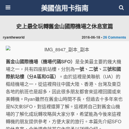
美國信用卡指南
史上最全玩轉舊金山國際機場之休息室篇
ryantheworld
2016-06-18 •
26 Comments
舊金山國際
機
場（機場代碼
SFO
）
是全美最主要的幾大機
場之一，共有四座航站樓，分別為
一號、二號、三號和國
際航站樓（分
A
區和
G
區）
。由於這裡是美聯航（UA）的
樞紐機場之一，從這裡飛往中國大陸、香港、台灣及東亞
各地的航班也是超多，因此很多朋友都會來這裡回國或來
美轉機。Ryan雖然在舊金山時間不長，但過去十多年來也
是N次來SFO，對這裡還算了解。這裡將自己對舊金山機
場的了解化成玩轉攻略與大家分享，希望能為今後來這裡
轉機的朋友提供參考，方便大家的旅行。本篇先介紹SFO
的休息室，今後還會就其它內容予以詳細介紹。