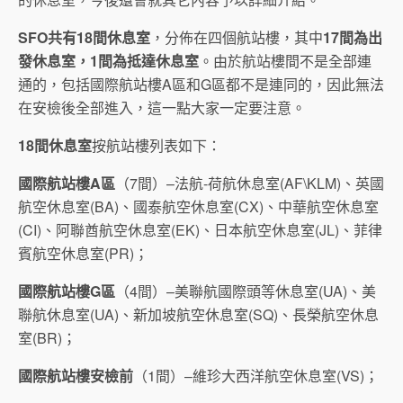
SFO
共有
18
間休息室
，分佈在四個航站樓，其中
17
間為出
發休息室，
1
間為抵達休息室
。由於航站樓間不是全部連
通的，包括國際航站樓A區和G區都不是連同的，因此無法
在安檢後全部進入，這一點大家一定要注意。
18
間休息室
按航站樓列表如下：
國際航站樓
A
區
（7間）–法航-荷航休息室(AF\KLM)、英國
航空休息室(BA)、國泰航空休息室(CX)、中華航空休息室
(CI)、阿聯酋航空休息室(EK)、日本航空休息室(JL)、菲律
賓航空休息室(PR)；
國際航站樓
G
區
（4間）–美聯航國際頭等休息室(UA)、美
聯航休息室(UA)、新加坡航空休息室(SQ)、長榮航空休息
室(BR)；
國際航站樓安檢前
（1間）–維珍大西洋航空休息室(VS)；