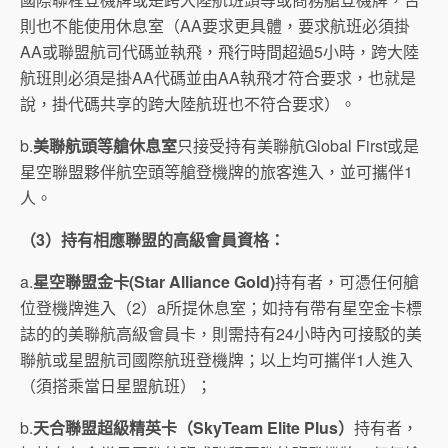
則也不能使用休息室（AA要求更具體，要求航班必須掛
AA或聯盟航司代碼並執飛，飛行時間超過5小時，跨大陸
航班則必須是掛AA代碼並由AA執飛才符合要求，也就是
說，掛代碼共享的跨大陸航班也不符合要求）。
b.
美聯航頭等艙休息室
只接受持有美聯航Global First或是
星空聯盟夥伴航空頭等艙登機牌的旅客進入，並可攜伴1
人。
（
3
）持有相應聯盟的高級會員資格：
a.
星空聯盟金卡
(Star Alliance Gold)
持有者，可憑任何艙
位登機牌進入（2）a所提休息室；如持有帶有星空金卡標
誌的的美聯航高級會員卡，則需持有24小時內可接駁的美
聯航或星盟航司國際航班登機牌；以上均可攜伴1人進入
（須搭乘當日星盟航班）；
b.
天合聯盟超級精英卡（
SkyTeam Elite Plus
）
持有者，