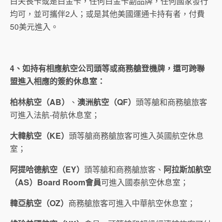
白夫長卡或是白金卡，任何白金卡副品牌，任何國家發行
均可，並可攜伴2人；或是其他美國運通卡持有者，付費
50美元進入。
4
、如持有相應航空公司頭等或商務艙登機牌，還可跨聯
盟進入相應的簽約休息室：
柏林航空（
AB
）
、
澳洲航空（
QF
）
頭等艙和商務艙旅客
可進入法航-荷航休息室；
大韓航空（
KE
）
頭等艙商務艙旅客可進入英國航空休息
室；
阿提哈德航空（
EY
）
頭等艙和商務艙旅客、
阿拉斯加航空
（
AS
）
Board Room
會員
可進入國泰航空休息室；
韓亞航空（
OZ
）
商務艙旅客可進入中華航空休息室；