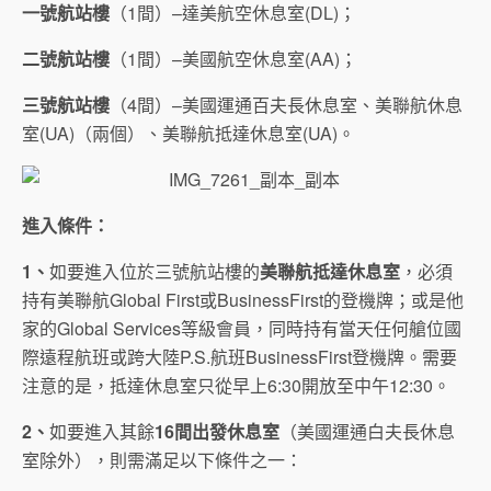
一號航站樓
（1間）–達美航空休息室(DL)；
二號航站樓
（1間）–美國航空休息室(AA)；
三號航站樓
（4間）–美國運通百夫長休息室、美聯航休息
室(UA)（兩個）、美聯航抵達休息室(UA)。
進入條件：
1
、
如要進入位於三號航站樓的
美聯航抵達休息室
，必須
持有美聯航Global First或BusinessFirst的登機牌；或是他
家的Global Services等級會員，同時持有當天任何艙位國
際遠程航班或跨大陸P.S.航班BusinessFirst登機牌。需要
注意的是，抵達休息室只從早上6:30開放至中午12:30。
2
、
如要進入其餘
16
間出發休息室
（美國運通白夫長休息
室除外），則需滿足以下條件之一：