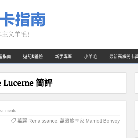
程指南
遊記&體驗
新手專區
小羊毛
最新高額開卡
Lucerne 簡評
Comments
萬麗 Renaissance
,
萬豪旅享家 Marriott Bonvoy