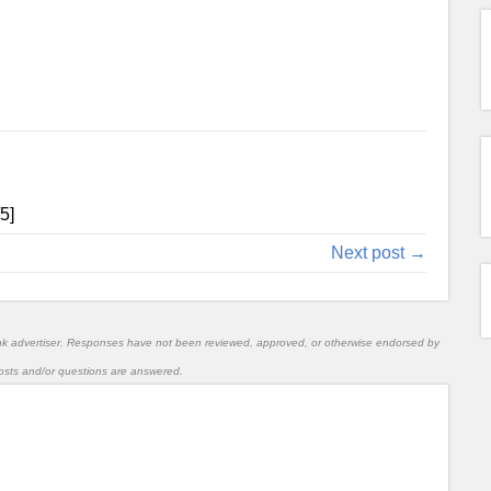
/5]
Next post →
nk advertiser. Responses have not been reviewed, approved, or otherwise endorsed by
l posts and/or questions are answered.