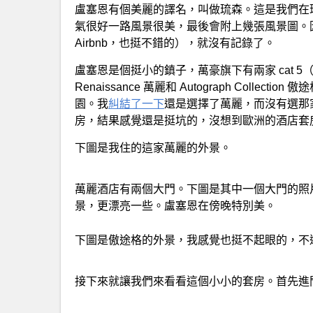
盧塞恩有個美麗的譯名，叫做琉森。這是我們在
氣很好一路風景很美，最後會附上幾張風景圖。
Airbnb，也挺不錯的），就沒有記錄了。
盧塞恩是個挺小的鎮子，萬豪旗下有兩家 cat 5（
Renaissance 萬麗和 Autograph Collect
園。我
糾結了一下
還是選擇了萬麗，而沒有選那家
房，結果感覺還是挺坑的，沒想到歐洲的酒店套
下圖是我住的這家萬麗的外景。
萬麗酒店有兩個大門。下圖是其中一個大門的照
景，更漂亮一些。盧塞恩在傍晚特別美。
下圖是傲途格的外景，我感覺也挺不起眼的，不
接下來就讓我們來看看這個小小的套房。首先進