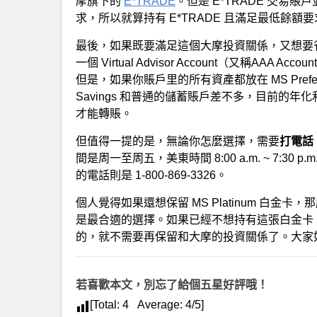
摩旗下的
E*TRADE
。但是 E*TRADE 交易
求，所以就算持有 E*TRADE 且滿足最低餘額
最後，如果既要滿足這個大摩投資關係，又想要省錢，可以
一個 Virtual Advisor Account（又稱AAA Ac
但是，如果你賬戶里的所有資產都放在 MS Preferred
Savings 和普通的儲蓄賬戶差不多，目前的
才能轉賬。
但值得一提的是，無論你怎麼選擇，需要
打電話
間是周一至周五，美東時間 8:00 a.m. ~ 7:3
的電話則是 1-800-869-3326。
個人覺得如果還想保留 MS Platinum 白金卡，那麼 AA
是最合適的選擇。如果已經不想持有這張白金卡，那麼
的，就不需要再保留和大摩的投資關係了。大家
若喜歡本文，別忘了給個五星好評哦！
[Total:
4
Average:
4
/5]