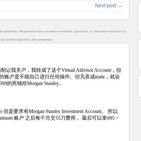
Next post →
nk advertiser. Responses have not been reviewed, approved, or otherwise endorsed by
l posts and/or questions are answered.