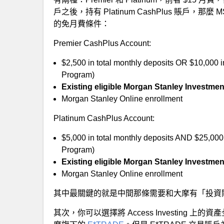
戶之後，持有 Platinum CashPlus 賬戶，那
的免月費條件：
Premier CashPlus Account:
$2,500 in total monthly deposits OR $10,000 i
Program)
Existing eligible Morgan Stanley Investme
Morgan Stanley Online enrollment
Platinum CashPlus Account:
$5,000 in total monthly deposits AND $25,000
Program)
Existing eligible Morgan Stanley Investme
Morgan Stanley Online enrollment
其中最關鍵的就是中間那條需要和大摩有「投資
其次，你可以選擇將 Access Investing 上