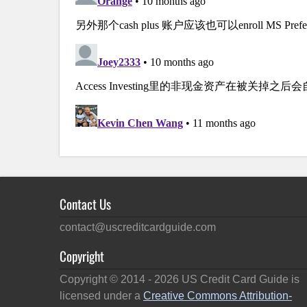
Contact Us
contact@uscreditcardguide.com
Copyright
Copyright © 2014 -
2026
US Credit Card Guide is
licensed under a
Creative Commons Attribution-