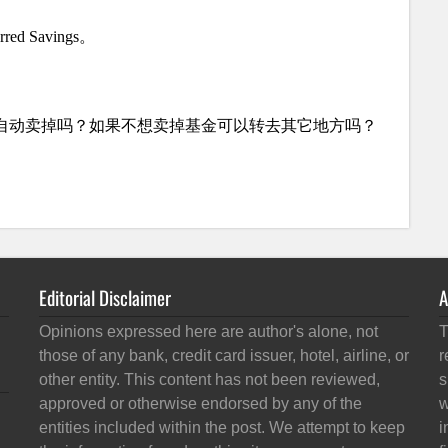
Editorial Disclaimer
A
Opinions expressed here are author's alone, not
T
those of any bank, credit card issuer, hotel, airline, or
r
other entity. This content has not been reviewed,
s
approved or otherwise endorsed by any of the
w
entities included within the post. We attempt to keep
i