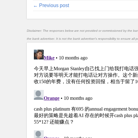
← Previous post
Disclaimer: The responses below are not provided or commissioned by the ba
the bank advertiser. It is not the bank advertiser's responsibility to ensure al