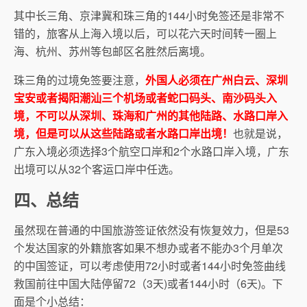
其中长三角、京津冀和珠三角的144小时免签还是非常不
错的，旅客从上海入境以后，可以花六天时间转一圈上
海、杭州、苏州等包邮区名胜然后离境。
珠三角的过境免签要注意，
外国人必须在广州白云、深圳
宝安或者揭阳潮汕三个机场或者蛇口码头、南沙码头入
境，
不
可以从深圳、珠海和广州的其他陆路、水路口岸入
境，但是可以从这些陆路或者水路口岸出境！
也就是说，
广东入境必须选择3个航空口岸和2个水路口岸入境，广东
出境可以从32个客运口岸中任选。
四、总结
虽然现在普通的中国旅游签证依然没有恢复效力，但是53
个发达国家的外籍旅客如果不想办或者不能办3个月单次
的中国签证，可以考虑使用72小时或者144小时免签曲线
救国前往中国大陆停留72（3天)或者144小时（6天)。下
面是个小总结：