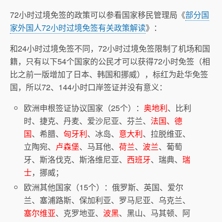
72小时过境免签的政策可以参看国家移民管理局《
部分国
家外国人72小时过境免签有关政策解读
》：
和24小时过境免签不同，72小时过境免签限制了机场和国
籍，只有以下54个国家的公民才可以获得72小时免签（相
比之前一版增加了日本、韩国和挪威），标红为赴华免签
国，所以72、144小时口岸签证并没有意义：
欧洲申根签证协议国家（25个）：
奥地利
、比利
时、捷克、丹麦、爱沙尼亚、芬兰、
法国、德
国
、希腊、
匈牙利
、冰岛、
意大利
、拉脱维亚、
立陶宛、
卢森堡
、马耳他、
荷兰
、
波兰
、葡萄
牙、斯洛伐克、斯洛维尼亚、
西班牙
、瑞典、
瑞
士
，挪威；
欧洲其他国家（15个）：俄罗斯、英国、爱尔
兰、塞浦路斯、保加利亚、罗马尼亚、乌克兰、
塞尔维亚
、克罗地亚、
波黑
、黑山、马其顿、阿