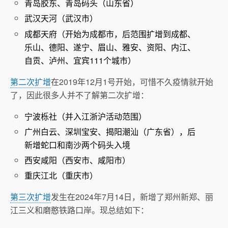
青岛胶东、青岛码头（山东省）
武汉天河（武汉市）
成都天府（开始为成都市，后范围扩增到成都、
乐山、德阳、遂宁、眉山、雅安、资阳、内江、
自贡、泸州、宜宾111个城市）
第二次扩增
在2019年12月1号开始，可惜不久疫情就开始
了，因此很多人并不了解第二次扩增：
宁波栎社（并入江浙沪活动范围）
广州白云、深圳宝安、揭阳潮汕（广东省），后
新增蛇口和南沙两个码头入境
西安咸阳（西安市、咸阳市）
重庆江北（重庆市）
第三次扩增
发生在2024年7月14日，新增了郑州新郑、丽
江三义和磨憨铁路口岸。现总结如下：