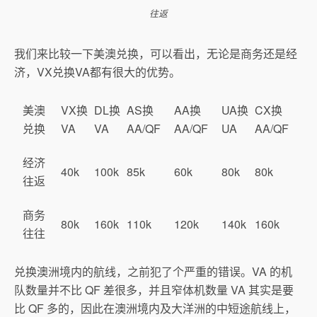
往返
我们来比较一下美澳兑换，可以看出，无论是商务还是经
济，VX兑换VA都有很大的优势。
美澳
VX换
DL换
AS换
AA换
UA换
CX换
兑换
VA
VA
AA/QF
AA/QF
UA
AA/QF
经济
40k
100k
85k
60k
80k
80k
往返
商务
80k
160k
110k
120k
140k
160k
往往
兑换澳洲境内的航线，之前犯了个严重的错误。VA 的机
队数量并不比 QF 差很多，并且窄体机数量 VA 其实是要
比 QF 多的，因此在澳洲境内及大洋洲的中短途航线上，