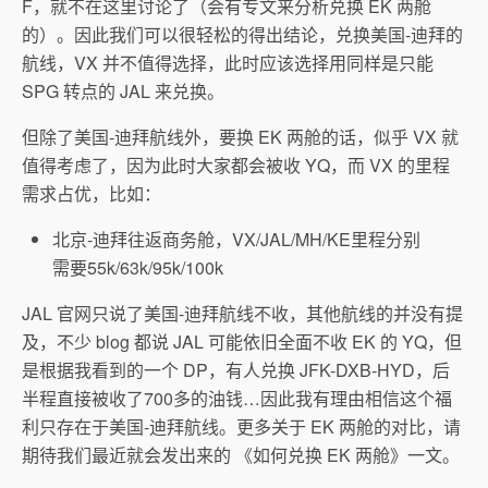
F，就不在这里讨论了（会有专文来分析兑换 EK 两舱
的）。因此我们可以很轻松的得出结论，兑换美国-迪拜的
航线，VX 并不值得选择，此时应该选择用同样是只能
SPG 转点的 JAL 来兑换。
但除了美国-迪拜航线外，要换 EK 两舱的话，似乎 VX 就
值得考虑了，因为此时大家都会被收 YQ，而 VX 的里程
需求占优，比如：
北京-迪拜往返商务舱，VX/JAL/MH/KE里程分别
需要55k/63k/95k/100k
JAL 官网只说了美国-迪拜航线不收，其他航线的并没有提
及，不少 blog 都说 JAL 可能依旧全面不收 EK 的 YQ，但
是根据我看到的一个 DP，有人兑换 JFK-DXB-HYD，后
半程直接被收了700多的油钱…因此我有理由相信这个福
利只存在于美国-迪拜航线。更多关于 EK 两舱的对比，请
期待我们最近就会发出来的 《如何兑换 EK 两舱》一文。