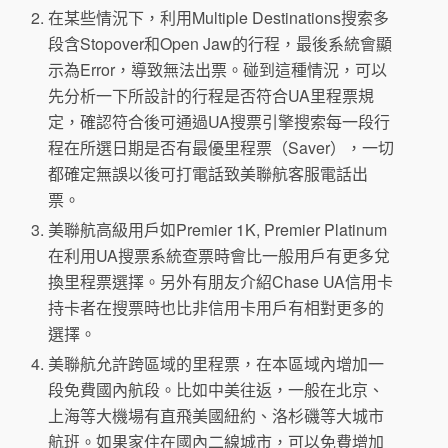
在某些情況下，利用Multiple Destinations搜索多
段含Stopover和Open Jaw的行程，最後系統會顯
示為Error，導致無法出票。碰到這種情況，可以
先分析一下所設計的行程是否符合UA里程票規
定，確認符合後可通過UA搜票引擎搜索每一段行
程在所選日期是否有最優里程票（Saver），一切
都確定無誤以後可打電話致美聯航客服電話出
票。
美聯航高級用戶如Premier 1K, Premier Platinum
在利用UA搜票系統查票時會比一般用戶有更多兌
換里程票選擇。另外有朋友介紹Chase UA信用卡
持卡者在搜票時也比非信用卡用戶有相對更多的
選擇。
美聯航允許跨區域的里程票，在本區域內增加一
段免費國內航段。比如中美往返，一般在北京、
上海等大機場有直飛美國紐約、洛杉磯等大城市
航班。如果家住在國內二線城市，可以免費增加