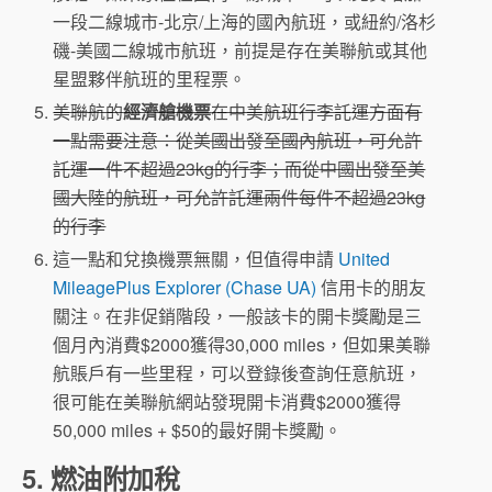
一段二線城市-北京/上海的國內航班，或紐約/洛杉
磯-美國二線城市航班，前提是存在美聯航或其他
星盟夥伴航班的里程票。
美聯航的
經濟艙機票
在中美航班行李託運方面有
一點需要注意：從美國出發至國內航班，可允許
託運一件不超過23kg的行李；而從中國出發至美
國大陸的航班，可允許託運兩件每件不超過23kg
的行李
這一點和兌換機票無關，但值得申請
United
MileagePlus Explorer (Chase UA)
信用卡的朋友
關注。在非促銷階段，一般該卡的開卡獎勵是三
個月內消費$2000獲得30,000 miles，但如果美聯
航賬戶有一些里程，可以登錄後查詢任意航班，
很可能在美聯航網站發現開卡消費$2000獲得
50,000 miles + $50的最好開卡獎勵。
5. 燃油附加稅