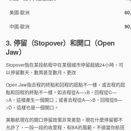
美國-歐洲
60
中國-歐洲
90
3. 停留
（Stopover）和
開口
（Open
Jaw）
Stopover指在某段航程中在某個城市停留超過24小時，可
以停留數天、數周甚至數月。更改
Open Jaw指去程的終點和回程的起點不一樣，或去程的起
點和回程的終點不一樣。如去程從A—>B，回程從C—
>A，這樣產生一個開口；或者去程從A—>B，回程從B—
>D，這樣也是一個開口。
美聯航現在的開口停留政策非常差勁，現在什麼停留都不
允許了，一段一段的收里程，有BA的風範。不過當你航班