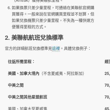
（Amtrak）獲得美聯航里程。
如果換票只差少量里程，可通過在美聯航官網購
買獲得。一般來說在官網購買里程並不划算，但
如果兌換機票只差少量里程，不失為一種快速方
便獲得里程的方式。
2. 美聯航航班兌換標準
官方的詳細航班兌換標準見
這裡
。具體兌換例子：
往返所需里程：
經
美國、加拿大境內
（不含夏威夷、阿拉斯加）
25
中美之間
70
中美之間其他星盟航班
70
美國、加拿大至夏威夷
45