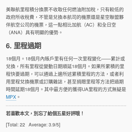
美聯航里程積分換票不收取任何燃油附加稅，只有較低的
政府所收稅費，不管是兌換本航司的機票還是星空聯盟夥
伴航空公司的機票，這一點相比加航（AC）和全日空
（ANA）具有明顯的優勢。
6. 里程過期
18個月。18個月內賬戶里有任何一次里程變化——累計或
兌換，所有里程從變動日期順延18個月。如果所累積的里
程快要過期，可以通過上邊所述累積里程的方法，或者利
用里程兌換機票或訂購雜誌，甚至捐贈里程等方法把過期
時間延期18個月。其中最方便的獲得UA里程的方式無疑是
MPX
。
若喜歡本文，別忘了給個五星好評哦！
[Total:
22
Average:
3.9
/5]