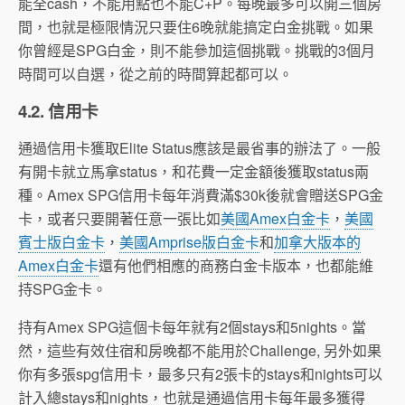
能全cash，不能用點也不能C+P。每晚最多可以開三個房
間，也就是極限情況只要住6晚就能搞定白金挑戰。如果
你曾經是SPG白金，則不能參加這個挑戰。挑戰的3個月
時間可以自選，從之前的時間算起都可以。
4.2. 信用卡
通過信用卡獲取Elite Status應該是最省事的辦法了。一般
有開卡就立馬拿status，和花費一定金額後獲取status兩
種。Amex SPG信用卡每年消費滿$30k後就會贈送SPG金
卡，或者只要開著任意一張比如
美國Amex白金卡
，
美國
賓士版白金卡
，
美國Amprise版白金卡
和
加拿大版本的
Amex白金卡
還有他們相應的商務白金卡版本，也都能維
持SPG金卡。
持有Amex SPG這個卡每年就有2個stays和5nights。當
然，這些有效住宿和房晚都不能用於Challenge, 另外如果
你有多張spg信用卡，最多只有2張卡的stays和nights可以
計入總stays和nights，也就是通過信用卡每年最多獲得