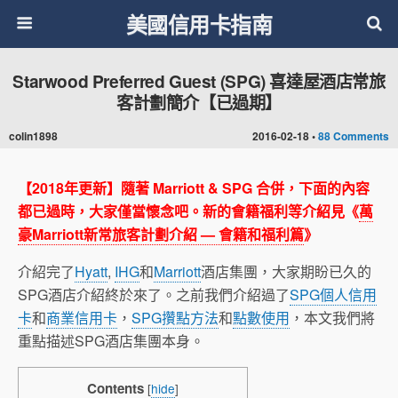
美國信用卡指南
Starwood Preferred Guest (SPG) 喜達屋酒店常旅
客計劃簡介【已過期】
colin1898
2016-02-18 •
88 Comments
【2018年更新】隨著 Marriott & SPG 合併，下面的內容
都已過時，大家僅當懷念吧。新的會籍福利等介紹見《
萬
豪Marriott新常旅客計劃介紹 — 會籍和福利篇
》
介紹完了
Hyatt
,
IHG
和
Marriott
酒店集團，大家期盼已久的
SPG酒店介紹終於來了。之前我們介紹過了
SPG個人信用
卡
和
商業信用卡
，
SPG攢點方法
和
點數使用
，本文我們將
重點描述SPG酒店集團本身。
Contents
[
hide
]