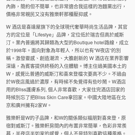
內飾，簡約但不簡單，也非常適合我這樣的泡麵黨出行，
價格非常親民又沒有雅樂軒那種壓抑感。
W 酒店是喜達屋旗下的全球現代奢華時尚生活品牌，其官
方的定位是「Lifestye」品牌，定位低於瑞吉但高於威斯
汀。業內普遍將其歸類為大型的Boutique hotel路線，成立
於1998年。面向對象為年輕人，所以也有”W夜店”的別
稱。激發靈感、創造潮流、大膽創新的 W 酒店在業界影響
深遠，為賓客提供終極的入住體驗。博主住過美國本土的
W，感覺比普通的威斯汀和喜來登檔次要高不少。不過由
於W夜店風過於濃厚，有時候不免覺得有些吵鬧。W酒店
用的Bliss護膚系列, 個人非常喜歡，大家住完酒店回家的
時候別忘了把Bliss Skin Care拿回家。中國大陸地區在北
京和廣州擁有2家W。
雅樂軒是W的子品牌，和W的關係類似福朋對喜來登，原
宿對威斯汀。雅樂軒房間內的布置非常簡單，色彩非常羨
慕，半夜店半如家的感覺，個人不是特別喜歡這種風格。