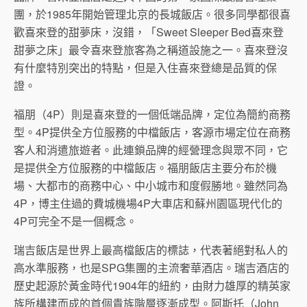
團，於1985年開始管理北京的長城飯店。很多同學都很喜
歡喜來登的甜夢床，沒錯，「Sweet Sleeper Bed喜來登
甜夢之床」最令喜來登旅客為之稱道設施之一。喜來登沒
有什麼特別突出的特點，但是入住喜來登總是品質的保
證。
福朋（4P）則是喜來登的一個低端品牌，定位為簡約商務
型。4P提供全方位服務的中檔飯店，客源市場定位在商務
客人和消遣旅遊者。此連鎖品牌的經營理念與眾不同，它
是提供全方位服務的中檔飯店。福朋飯店主要分布於機
場、大都市的商務中心、中小城市和度假勝地。雖然同為
4P，博主住過的費城機場4P大車店和蘇州園區現代化的
4P可完全不是一個概念。
瑞吉飯店是世界上最高檔飯店的標誌，代表著絕對私人的
高水準服務，也是SPG集團的主流奢華酒店。瑞吉酒店的
歷史起源於黃金時代1904年的紐約，由財力雄厚的精英家
族所構建而成的首個貴族階層逐漸成型。阿斯托（John