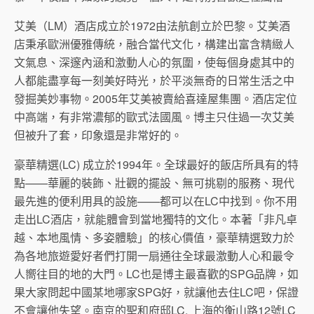
艾美（LM）酒店成立於1972由法航創立於巴黎。艾美酒
店秉承歐洲優雅傳統，融合當代文化，構建出富含精緻人
文氣息、深邃內涵和激動人心的氛圍，使每個身處其中的
人都能盡享每一刻美好時光，於平淡無奇的日常生活之中
發掘美妙事物。2005年艾美被賣給喜達屋集團。酒店定位
中高端，有非常濃郁的歐式法國風。博主只住過一次艾美
但被升了套，印象還是非常好的。
豪華精選(LC) 成立於1994年。全球最好的飯店所具有的特
點——華麗的裝飾、壯觀的擺設、無可挑剔的服務、現代
最先進的便利用具的設施——都可以在LC中找到。你不用
走出LC酒店，就能體會到當地獨特的文化。本著「非凡卓
越、本地風情、多姿體驗」的核心價值，豪華精選致力於
為各地旅遊愛好者們打開一扇通往全球最激動人心和最令
人嚮往目的地的大門。LC也是博主最喜歡的SPG品牌，如
果大家問起中國某地哪家SPG好，就讓他去住LC吧，保證
不會讓他失望。南京的聖和府邸LC, 上海的衡山路12號LC