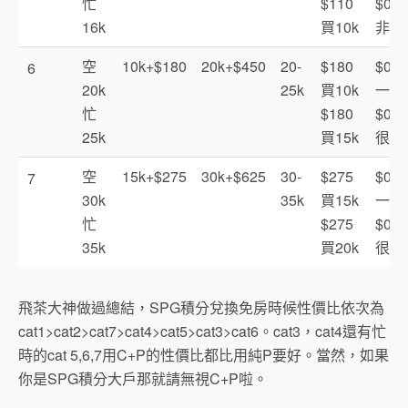
忙
$110
$0.0
16k
買10k
非常
空
10k+$180
20k+$450
20-
$180
$0.0
6
20k
25k
買10k
一般
忙
$180
$0.0
25k
買15k
很好
空
15k+$275
30k+$625
30-
$275
$0.0
7
30k
35k
買15k
一般
忙
$275
$0.0
35k
買20k
很好
飛茶大神做過總結，SPG積分兌換免房時候性價比依次為
cat1>cat2>cat7>cat4>cat5>cat3>cat6。cat3，cat4還有忙
時的cat 5,6,7用C+P的性價比都比用純P要好。當然，如果
你是SPG積分大戶那就請無視C+P啦。