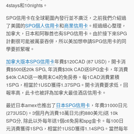
4stays和10nights。
SPG信用卡在全球範圍內發行並不廣泛，之前我們介紹過
了美國的
SPG個人信用卡
和
商業信用卡
。經過細心整理，
加拿大，日本和阿聯酋也有SPG信用卡。由於接下來SPG
計劃很可能被萬豪吞併，所以美加想申請SPG信用卡的同
學要抓緊喔。
加拿大版本SPG信用卡
年費$120CAD (87 USD)，開卡消
費$500送20k SPG, 年消費$30k CAD送SPG金卡，年消費
$40k CAD送一晚周末C4的免房券。每1CAD消費累積
1SPG，相當於1USD獲得1.37SPG。開卡消費要求低，回
報率高，此卡也被評為加拿大最佳酒店信用卡。
最近日本amex也推出了
日本SPG信用卡
，年費31000日元
(273USD)。3個月內消費10萬日元(約880美元)送 10k
SPG分, 除此以外每年送1個c6免房和spg金卡。每100日
元消費獲得1SPG，相當於1USD獲得1.14SPG。當然每年