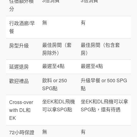
3倍消費
3倍消費
住宿額外積
分
無
有
行政酒廊/早
餐
最佳房間（套
最佳房間（包含套
房型升級
房除外）
房）
最遲至4點
最遲至4點
延遲退房
飲料 or 250
升級早餐 or 500 SPG
歡迎禮品
SPG點
點
坐EK和DL飛機
坐EK和DL飛機可以拿
Cross-over
可以拿SPG點
SPG點，還有待遇
with DL和
EK
無
有
72小時保證