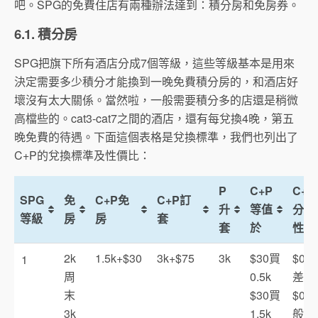
吧。SPG的免費住店有兩種辦法達到：積分房和免房券。
6.1. 積分房
SPG把旗下所有酒店分成7個等級，這些等級基本是用來
決定需要多少積分才能換到一晚免費積分房的，和酒店好
壞沒有太大關係。當然啦，一般需要積分多的店還是稍微
高檔些的。cat3-cat7之間的酒店，還有每兌換4晚，第五
晚免費的待遇。下面這個表格是兌換標準，我們也列出了
C+P的兌換標準及性價比：
P
C+P
C+P
SPG
免
C+P免
C+P訂
升
等值
分成
等級
房
房
套
套
於
性價
2k
1.5k+$30
3k+$75
3k
$30買
$0.0
1
周
0.5k
差
末
$30買
$0.0
3k
1.5k
般