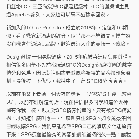
和紅塔LC，三亞海棠灣LC都是超級棒。LC的護膚博主見
過Appelles系列，大家也可以毫不猶豫拿回家。
新加入的Tribute Portfolio，成立於2015年，定位和LC類
似，看了幾家新酒店的評分，似乎都不不算很高。博主還
沒有機會住過過此品牌，歡迎最近入住的彙報一下體驗。
Design則是一個老牌酒店，2015年底被喜達屋集團併購。
相信很多同學不久前都玩過SPG的Design酒店拼圖遊戲拿
積分和免房，因此對這個古老並風格獨特的品牌都印象深
刻。最後拉一下仇恨，我抽中了一萬 SPG積分哈哈哈。
以前在飛茶上看過一個大神的簽名「
只住SPG
！
專一的男
人!” ,
以前不理解這句話，現在相信很多同學和這位大神
還有你我一樣，也是對SPG情有獨鐘的。只有被SPG疼愛
過，才知道什麼叫專一，什麼叫只住SPG。如今萬豪集團
已經收購SPG，我們只能希望SPG自己的酒店文化能堅持
下來，SPG這個最優秀的常客計劃能堅持的久一點，讓我