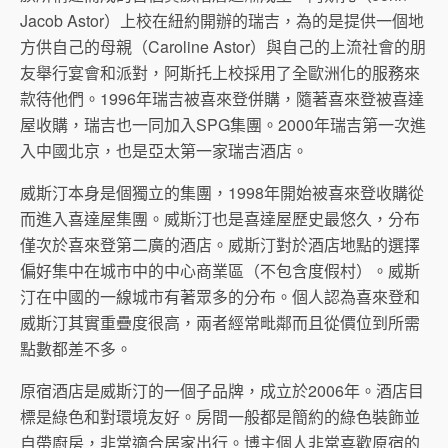
Jacob Astor）上校在紐約開辦的瑞吉，為的是提供一個地
方供自己的母親（Caroline Astor）與自己的上流社會的朋
友舉行宴會和派對，阿斯托上校採用了全歐洲化的服務來
款待他們。1996年瑞吉被喜來登併購，隨著喜來登被喜達
屋收購，瑞吉也一同加入SPG集團。2000年瑞吉第一次進
入中國北京，也是亞太第一家瑞吉酒店。
威斯汀本身是個獨立的集團，1998年開始被喜來登收購從
而進入喜達屋集團。威斯汀也是喜達屋歷史最悠久，分布
僅次於喜來登第二廣的酒店。威斯汀對於酒店地點的選擇
偏好集中在城市中的中心商業區（不包含度假村）。威斯
汀在中國的一線城市有著眾多的分布。個人認為喜來登和
威斯汀其實重疊度很高，兩者經常毗鄰而且從價位到所需
點數都差不多。
原宿酒店是威斯汀的一個子品牌，成立於2006年。酒店目
標是綠色和對環境友好。房間一般都是簡約的綠色裝飾並
自帶廚房，非常適合居家出行。博主個人非常喜歡原宿的