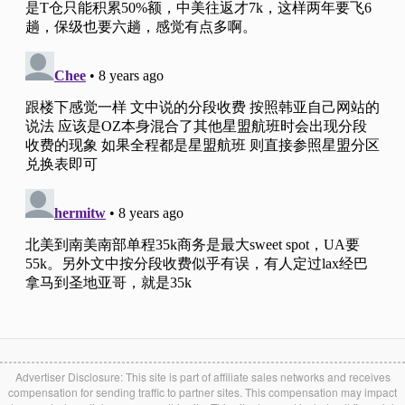
Advertiser Disclosure: This site is part of affiliate sales networks and receives
compensation for sending traffic to partner sites. This compensation may impact