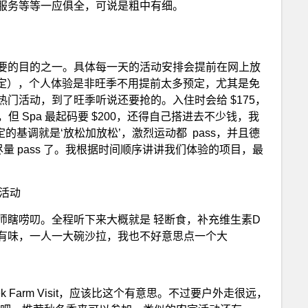
服务等等一应俱全，可说是粗中有细。
要的目的之一。具体每一天的活动安排会提前在网上放
周预定），个人体验是非旺季不用提前太多预定，尤其是免
门活动，到了旺季听说还要抢的。入住时会给 $175，
但 Spa 最起码要 $200，还得自己搭进去不少钱，我
的基调就是‘放松加放松’，激烈运动都 pass，并且德
动尽量 pass 了。我根据时间顺序讲讲我们体验的项目，最
免费活动
师瞎唠叨。全程听下来大概就是 轻断食，补充维生素D
有味，一人一大碗沙拉，我也不好意思点一个大
ek Farm Visit，应该比这个有意思。不过要户外走很远，