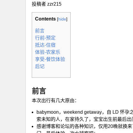
投稿者 zzr215
Contents
[
hide
]
前言
行前-预定
抵达-住宿
体验-农家乐
享受-餐饮体验
后记
前言
本次出行有几大原由：
babymoon，weekend getaway，
索未知的人，在家待久了，宝宝出生前最后出
感谢博客和论坛的各种知识，仅用20晚就换来了