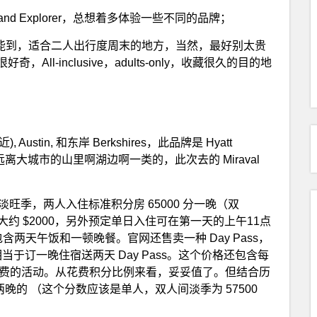
rand Explorer，总想着多体验一些不同的品牌；
车就能到，适合二人出行度周末的地方，当然，最好别太贵
l-inclusive，adults-only，收藏很久的目的地
近), Austin, 和东岸 Berkshires，此品牌是 Hyatt
选的都是远离大城市的山里啊湖边啊一类的，此次去的 Miraval
 价位非淡旺季，两人入住标准积分房 65000 分一晚（双
位大约 $2000，另外预定单日入住可在第一天的上午11点
两天午饭和一顿晚餐。官网还售卖一种 Day Pass，
当于订一晚住宿送两天 Day Pass。这个价格还包含每
于订需要额外付费的活动。从花费积分比例来看，妥妥值了。但结合历
 两晚的 （这个分数应该是单人，双人间淡季为 57500