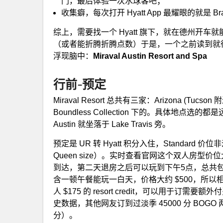
门，最后体验一次水球客吧；
收集癖，每次打开 Hyatt App 最耀眼的就是 B
综上，需要找一个 Hyatt 旗下，就在德州开
（或者能折腾折腾点数）于是，一个之前读到就很好奇，Al
浮现脑中：
Miraval Austin Resort and Spa
行前-预定
Miraval Resort 总共有三家：Arizona (Tucson 附
Boundless Collection 下的。具体地点
Austin 就坐落于 Lake Travis 旁。
预定是 UR 转 Hyatt 积分入住，Standard
Queen size）。实时查看官网这个双人房型价
到达，第二天退房之后可以玩到下午5点，总共包含
含一顿午餐能玩一白天，价格大约 $500，所以相
人 $175 的 resort credit，可以用
史数据，其他网友订到过淡季 45000 分 BOGO
分）。