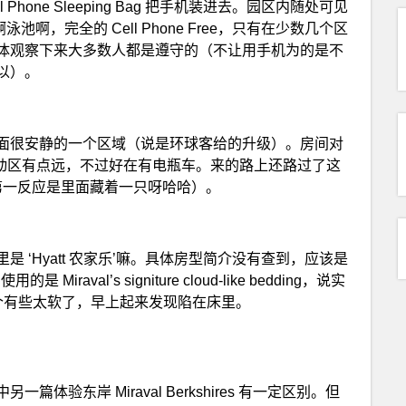
Cell Phone Sleeping Bag 把手机装进去。园区内随处可见
餐厅啊泳池啊，完全的 Cell Phone Free，只有在少数几个区
体观察下来大多数人都是遵守的（不让用手机为的是不
以）。
面很安静的一个区域（说是环球客给的升级）。房间对
活动区有点远，不过好在有电瓶车。来的路上还路过了这
过（第一反应是里面藏着一只呀哈哈）。
 ‘Hyatt 农家乐’嘛。具体房型简介没有查到，应该是
 Miraval’s signiture cloud-like bedding，说实
垫，这个有些太软了，早上起来发现陷在床里。
验东岸 Miraval Berkshires 有一定区别。但