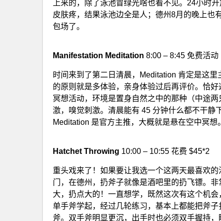
上来的，除了泳池冒绿光啥也看不见。24小时开放
皮肤疼，结果泳池边全是人；德州8月的晚上也有 
包场了。
Manifestation Meditation
8:00 – 8:45 免费活动
时间来到了第二日清晨，Meditation 肯定
的原则就是多体验，亲身体验过后再评价。恰好这
冥想活动，环境是置身自然之中的那种（中途两
激，嗅觉刺激。清晨能有 45 分钟什么都不干静下心来，
Meditation 是官方主推，大概就是悬在空中冥想
Hatchet Throwing
10:00 – 10:55 花费 $45*2
重头戏来了！如果要让我选一个这两天最喜欢的活
门，在德州，扔斧子就像是酒吧里的扔飞镖。非
大，扔点大的！一直想学，既然这次有这个机会，那
单手斧学起，经过几轮练习，基本上都能把斧子扎
斧。双手斧明显更沉，出手时也必须双手握持，