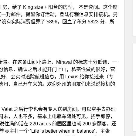
，给了 King size + 阳台的房型， 不是套间。这个度
天一封邮件，提醒你订活动，登陆行程信息安排接机。另
l 并没有实际消费但算了 $896，回血了积分 5823 分，所
 街景。在这条山间小路上，Miraval 的标志十分低调，一
份信息，确认之后才能开门上山，私密性做的很好，营
很好，会实时追踪航班信息，用 Lexus 给你接过来（专
德州，自己开车来的。欢迎外州的朋友们来说说接机的
车交给 Valet 之后行李也会有专人送到房间。可以空手去办理
周末，人也不多，基本上电瓶车随处可见，招手即停，
满的话在 220 arces 的园区里也就 200 多顾客，还
个 ‘Life is better when in balance’，主张