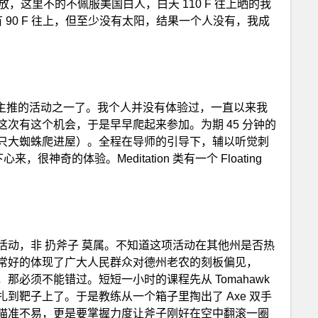
，这里不的不佩服美国白人，白天 110 F 往上晒的我
90 F 往上，但至少没有太阳，结果一个人没有，我成
是这里主推的活动之一了。我个人并没有体验过，一直以来我
次有这个机会，于是早早爬起来参加。为期 45 分钟的
只大蜘蛛爬进屋）。全程在导师的引导下，辅以听觉刺
很神奇的体验。Meditation 类有一个 Floating
。
动，非 扔斧子 莫属。不知道这项活动在其他州是否热
常好的体现了广大人民群众对德州老农的刻板偏见，
必须不能错过。短短一小时的课程先从 Tomahawk
到靶子上了。于是教练从一个箱子里掏出了 Axe 双手
瞄准不易，更是要掌握力度让斧子刚好在空中翻滚一圈