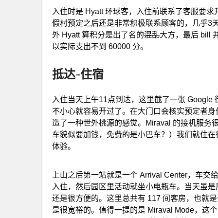
入住时是 Hyatt 环球客，入住前联系了客服要求升房
假村预定之后还是非常积极联系顾客的，几乎3
外 Hyatt 算积分是出了名的
混乱
大方，最后 bil
以实际支出不到 60000 分。
抵达-住宿
入住当天上午11点到达，这里截了一张 Google
不小心就容易开过了。在大门口会核实预定者身
造了一种世外桃源的感觉。Miraval 的接机服务
车貌似要加钱，免费的是小巴车？）我们就住在
体验。
上山之后第一站就是一个 Arrival Center，
入住，然后园区里活动就坐小电瓶车。当天虽是
还是很方便的。这里总共有 117 间客房，也就是说住
是很宽裕的。值得一提的是 Miraval Mode，这个毕竟主打一