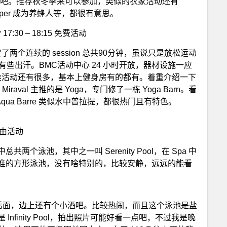
F，算了吧。推荐秋冬季来可以参加，类似的农家活动还有
Beekeeper 成为养蜂人等，都很有意思。
r
17:30 – 18:15 免费活动
了两个连续的 session 总共90分钟，虽说只是放松运动
些出汗。BMC活动中心 24 小时开放，器材设施一应
的运动类活动还有很多，基本上健身房有的都有。着重介绍一下
val 主推的是 Yoga，专门修了一栋 Yoga Barn。看
空中瑜伽 Aqua Barre 类似水中普拉提，都很热门且有特色。
 自由活动
泳池，其中之一叫 Serenity Pool，在 Spa 中
准的方形泳池，没有啥特别的，比较安静，远远的能看
l Center 后面，边上还有个小酒吧。比较热闹，而且这个泳池是盐
finity Pool，拍出照片可能好看一点吧，不过我是晚