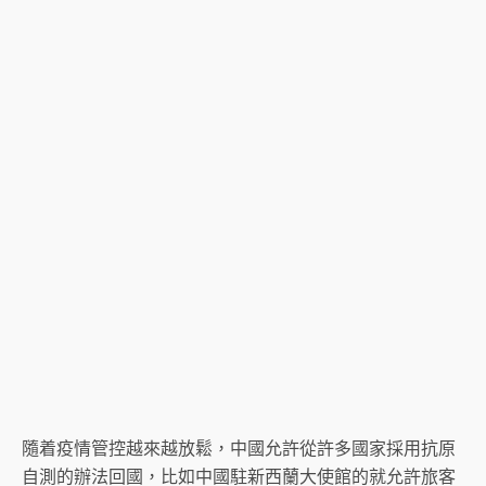
隨着疫情管控越來越放鬆，中國允許從許多國家採用抗原
自測的辦法回國，比如中國駐新西蘭大使館的就允許旅客