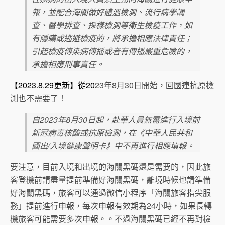
報，並配合海關做好體溫檢測、流行病學調
查、醫學排查、採樣檢測等衛生檢疫工作。如
有隱瞞或逃避檢疫的，將承擔相應法律責任；
引起檢疫傳染病傳播或者有傳播嚴重危險的，
承擔相應刑事責任。
【2023.8.29更新】從20
23年8月30日開始，回國連抗原檢
測也不需要了！
自2023年8月30日起，赴華人員無需進行入境前
新冠病毒核酸或抗原檢測，在《中華人民共和
國出/入境健康聲明卡》中不再進行相應填報。
要注意，目前入境和出境的海關黑碼還是需要的，因此旅
客登機前請盡量提前準備好海關黑碼，離境時候也請準備
好海關黑碼，旅客可以通過微信小程序「海關旅客指尖服
務」提前進行申報，每次申報有效期為24小時，如果長轉
機旅客可能需要多次申報。。不過海關黑碼已經不再對檢