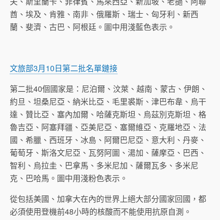
夫、斯里蘭卡、菲律賓、馬來西亞、新加坡、老撾、阿聯
酋、埃及、肯雅、南非、俄羅斯、瑞士、匈牙利、新西
蘭、斐濟、古巴、阿根廷。圖中用淺藍色表示。
文旅部3月10日第二批名單鏈接
第二批40個國家是：尼泊爾、汶萊、越南、蒙古、伊朗、
約旦、坦桑尼亞、納米比亞、毛里裘斯、津巴布韋、烏干
達、贊比亞、塞內加爾、哈薩克斯坦、烏茲別克斯坦、格
魯吉亞、阿塞拜疆、亞美尼亞、塞爾維亞、克羅地亞、法
國、希臘、西班牙、冰島、阿爾巴尼亞、意大利、丹麥、
葡萄牙、斯洛文尼亞、瓦努阿圖、湯加、薩摩亞、巴西、
智利、烏拉圭、巴拿馬、多米尼加、薩爾瓦多、多米尼
克、巴哈馬。圖中用淺粉色表示。
從包括美國、加拿大在內的世界上絕大部分國家回國，都
必須使用登機前48小時的核酸而不能使用抗原自測。