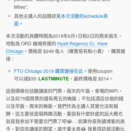
Miles”;
其他主講人的話題詳見
本次活動的schedule頁
面
。
本次活動的具體時間為2019年6月1日和2日的周末兩天，
地點為 ORD 機場旁邊的
Hyatt Regency O』Hare
Chicago
。價格是 $249 每人（確實是有點小貴），購買鏈
接：
FTU Chicago 2019 購買鏈接在此
。使用coupon
可以減$35:
LASTMINUTE
，最終價格是 $214。
這個價格包括聽講座的門票，兩天的午飯，會場的WiFi，
以及前75個買票的還有周五的晚飯；不包括酒店住宿的錢
以及早飯、周末的晚飯。我們作為主講人其實也沒有報
酬，這主要就是個興趣活動，要說有什麼好處的話大概也
就是我參加不需要交門票了吧😂… 如果你是熟讀博客的高
手，對這些講座的期望，請不要太高😂 我覺得這個活動比