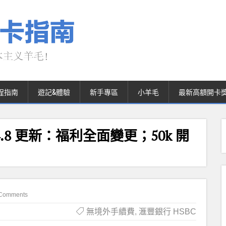
程指南
遊記&體驗
新手專區
小羊毛
最新高額開卡
024.8 更新：福利全面變更；50k 開
Comments
無境外手續費
,
滙豐銀行 HSBC