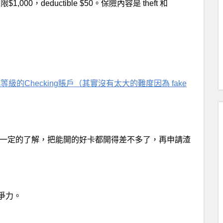
,000，deductible $50。保險內容是 theft 和
ier 等級的Checking賬戶（其實沒有太大的難度因為 fake
一定的了解，把能開的好卡都開得差不多了，再申請渣
爭力。