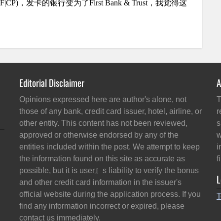
Editorial Disclaimer
A
Opinions expressed here are author's alone, not
T
those of any bank, credit card issuer, hotel, airline, or
r
other entity. This content has not been reviewed,
s
approved or otherwise endorsed by any of the
w
entities included within the post. We attempt to keep
i
the information found on this site as accurate as
f
possible, but it is user』s liability to verify the bonus
L
and other credit card information in the issuer's
official website during the application process. If you
T
find any information incorrect or expired, please
contact us immediately.