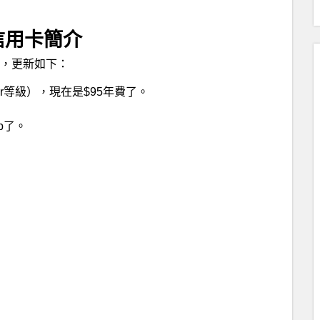
rd 信用卡簡介
，更新如下：
er等級），現在是$95年費了。
pp了。