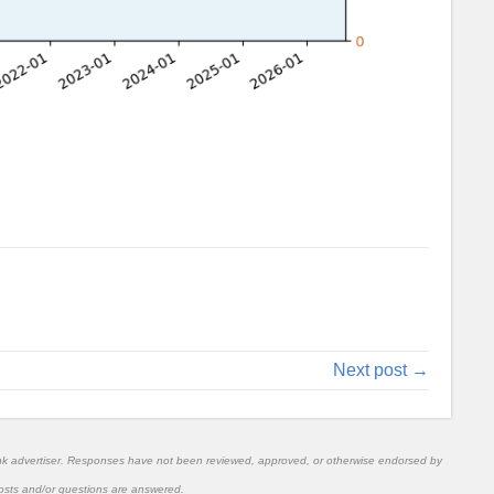
Next post →
nk advertiser. Responses have not been reviewed, approved, or otherwise endorsed by
l posts and/or questions are answered.