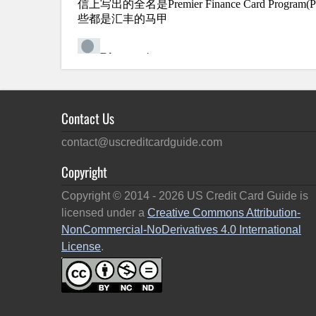
Contact Us
contact@uscreditcardguide.com
Copyright
Copyright © 2014 -
2026
US Credit Card Guide is
licensed under a
Creative Commons Attribution-
NonCommercial-NoDerivatives 4.0 International
License
.