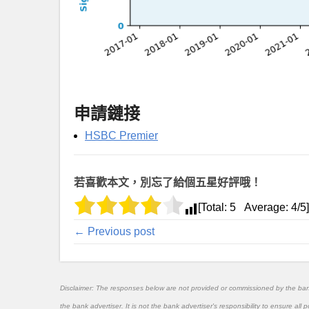
申請鏈接
HSBC Premier
若喜歡本文，別忘了給個五星好評哦！
[Total:
5
Average:
4
/5]
← Previous post
Disclaimer: The responses below are not provided or commissioned by the ba
the bank advertiser. It is not the bank advertiser's responsibility to ensure al