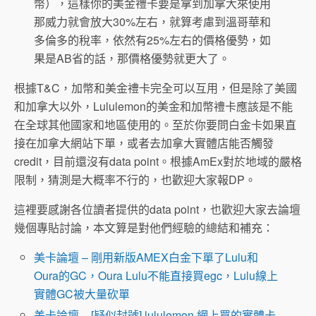
幣），這樣你的美金禮卡要是拿到加拿大來使用
那威力就會放大30%左右，就算考慮到溫哥華和
多倫多的稅率，依然有25%左右的價格優勢，如
果是AB省的話，那價格優勢就更大了。
根據T&C，加幣和美金禮卡完全可以互用，但是除了美國
和加拿大以外，Lululemon的美金和加幣禮卡應該是不能
在全球其他國家和地區使用的。至於你要問白金卡如果直
接在加拿大網站下單，或者去加拿大實體店能否觸發
credit，目前還沒有data point。根據AmEx對於地域的嚴格
限制，猜測是大概率不行的，也歡迎大家報DP。
這裡要感謝各位讀者提供的data point，也歡迎大家去論壇
幾個專貼討論，本文算是對他們經驗的總結和補充：
美卡論壇 – 剛用新版AMEX白金下單了Lulu和
Oura的GC，Oura Lulu不能直接買egc，Lulu線上
實體GC被大量砍單
美卡論壇 – [疑似封號] lululemon 網上買的實體卡