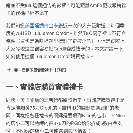
銷並不受lulu這個通告的影響。可能距離AmEx更改報銷禮
卡的代碼已經不遠了！
我們知道
美國運通白金卡
最近一次的大升級附送了每個季
度的75USD Lululemon Credit。雖然T&C寫了禮卡不符合
條件（這也是為啥標題里標註了奇技淫巧），但是實際上
大家發現還是很容易把Credit變成禮卡的。本文討論一下
如何使用這個Lululemon Credit購買禮卡。
零、官網下單實體禮卡【已死】
一、實體店購買實體禮卡
注意一定不能選eGfit Card
同樣，美卡論壇的讀者們都驗證過了，實體店購買禮卡是
肯定能觸發75刀Credit的。讀PhD的關鍵是遇到好的老
闆，同樣擼各種禮卡的關鍵是要遇到Nice的店小二。Nice
的店小二可以熟練的把375刀的PGC給你拆成5張白金支
付，不Nice的店小二可能遇到如下情景：