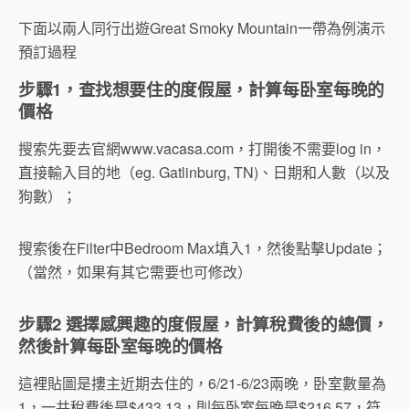
下面以兩人同行出遊Great Smoky Mountain一帶為例演示
預訂過程
步驟1，查找想要住的度假屋，計算每卧室每晚的
價格
搜索先要去官網www.vacasa.com，打開後不需要log in，
直接輸入目的地（eg. Gatlinburg, TN)、日期和人數（以及
狗數）；
搜索後在Filter中Bedroom Max填入1，然後點擊Update；
（當然，如果有其它需要也可修改）
步驟2 選擇感興趣的度假屋，計算稅費後的總價，
然後計算每卧室每晚的價格
這裡貼圖是摟主近期去住的，6/21-6/23兩晚，卧室數量為
1，一共稅費後是$433.13，則每卧室每晚是$216.57，符