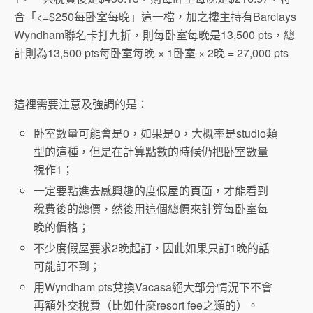
合「<=$250每卧室每晚」這一檔，加之摟主持有Barclays
Wyndham聯名卡打九折，則每卧室每晚是13,500 pts，總
計則為13,500 pts每卧室每晚 × 1卧室 × 2晚 = 27,000 pts
這裡需要注意及強調的是：
卧室數量可能會是0，如果是0，大概率是studio類
型的這種，但是在計算點數的時候仍把卧室數量
視作1；
一定要點進去感興趣的度假屋的頁面，才能看到
稅費後的總價，然後用這個總價來計算每卧室每
晚的價格；
不少度假屋要求2晚起訂，因此如果只訂1晚的話
可能訂不到；
用Wyndham pts兌換Vacasa絕大部分情況下不會
再額外交稅費（比如什麼resort fee之類的）。