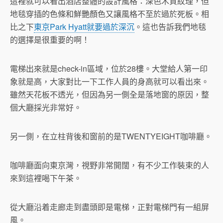
這裡就可以看出酒店整體的設計風格：深色木質紋理，但
地毯穿插的色條和鮮艷顏色又讓風格不至於過於死板。相
比之下
東京Park Hyatt就要過於深沉
。這也告訴我們地毯
的選擇是很重要的啊！
電梯出來就是check-in區域，位於28樓。大堂給人第一印
象就是高，大家對比一下工作人員的身高就可以看出來。
雖然天花板不透光，但因為另一側全是落地窗的原因，整
個大廳採光非常好。
另一側，在立柱背後和窗前的是TWENTYEIGHT咖啡廳。
咖啡廳面向東京灣，視野非常開闊，有不少工作裝束的人
來到這裡喝下午茶。
從大廳沿着走廊走到盡頭即是電梯，正對電梯門有一組屏
風。