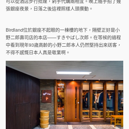
可以從酒店步行抵達，剁手代購兩相宜。晚上隨手拍了幾
張銀座夜景，日落之後這裡照樣人頭攢動。
Birdland位於銀座不起眼的一棟樓的地下，隔壁正好是小
野二郎壽司店的本店——すきやばし次郎。在等候的過程
中看到現年93歲高齡的小野二郎本人仍然堅持出來送客，
不得不感慨日本人真是敬業啊。