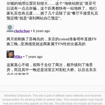
Advertiser Disclosure: This site is part of affiliate sales networks and receives
compensation for sending traffic to partner sites. This compensation may impact
how and where links appear on this site. This site does not include all financial