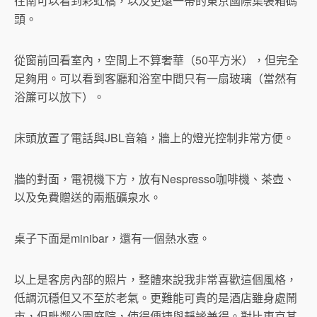
往南可以看到彩虹橋，以及更遠一帶的東京國際集裝箱碼
頭。
從窗前回看室內，空間上不算奢華（50平方米），但完全
足夠用。可以看到客廳和浴室中間只有一扇玻璃（當然有
浴簾可以放下）。
床頭放置了電話與JBL音箱，牆上的燈光控制非常方便。
牆的對面，電視機下方，放有Nespresso咖啡機、茶壺、
以及免費贈送的兩瓶礦泉水。
桌子下面是minibar，還有一個熱水壺。
以上是客房內部的照片，整體來說我非常喜歡這個風格，
低調沉穩但又不至於老氣。更難能可貴的是酒店雖身處鬧
市，但毗鄰公園庭院，使得便捷與靜謐兼得。對比東京其