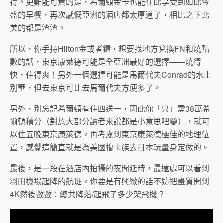
得。更難能可貴的是，希爾頓金卡也能在此享受到如此豐
盛的早餐，再次感慨亞洲的酒店都太厚道了，相比之下北
美的都是渣渣。
所以，你手持Hilton金或者鑽，想要找地方兌換FN和燒點
數的話，東京康萊德可能是全亞洲最好的選擇——燒得
快，住得爽！另外一個選擇可能是馬爾代夫Conrad的水上
別墅，但去東京可比去馬爾代夫方便多了。
另外，別忘記希爾頓有住四送一，因此你「只」需38萬希
爾頓積分（對於大部分讀者來說都是小意思吧😁），就可
以住五晚東京康萊德。再考慮到東京康萊德極佳的地理位
置，感覺這簡直就是為美國擼卡族去日本玩量身定做的。
最後，是一段在酒店內拍攝的夜間延時，最遠處可以看到
羽田機場起降的航班。你要是有興緻的話不妨把畫質開到
4K然後數數：總共降落/起飛了多少架飛機？