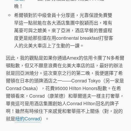
晚！
希爾頓對於中級會員十分厚道，光靠保證免費雙
早這一點就能在各大酒店集團中脫穎而出，唯有
萬豪可與之媲美。來了亞洲，酒店早餐的豐盛程
度更是給那些還在用continental breakfast打發客
人的北美大車店上了生動的一課。
因此，我的觀點是如果你通過Amex的信用卡攢了N多希爾
頓點數，但又不願意浪費在北美大車店的話，最好的辦法
就是回亞洲燒分。這次東京之行的第二晚，我便選擇了希
爾頓在日本的頭牌酒店之一——Conrad Tokyo（另一家是
Conrad Osaka），花費95000 Hilton Honors點數。在希
爾頓看來，Conrad（康萊德）和華爾道夫一樣主打奢華，
畢竟這可是用酒店集團創始人Conrad Hilton冠名的牌子
啊！雖然有時候住下來感覺和奢華搭不上關係（對，說的
就是
紐約Conrad
）。