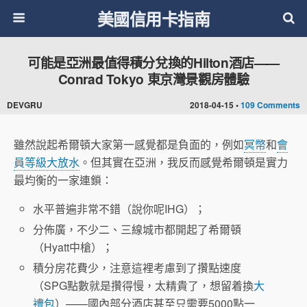
美國信用卡指南
可能是亞洲最值得積分兌換的Hilton酒店——
Conrad Tokyo 東京灣景觀房體驗
DEVGRU
2018-04-15 •
109 Comments
雖然說起希爾頓大家第一感覺都是負面的，例如
冥幣
和
會
員等級大放水
。但其實在亞洲，我反而感覺希爾頓是實力
最均衡的一家連鎖：
水平普遍非常不錯（說你呢IHG）；
分佈廣，不少二、三線城市都開起了希爾頓
（Hyatt中槍）；
積分房花費少，注意這裡考慮到了攢點速度
（SPG點數就是攢得慢，太精貴了，想留着換
大
禮包
）——國內部分酒店甚至只需要5000點一