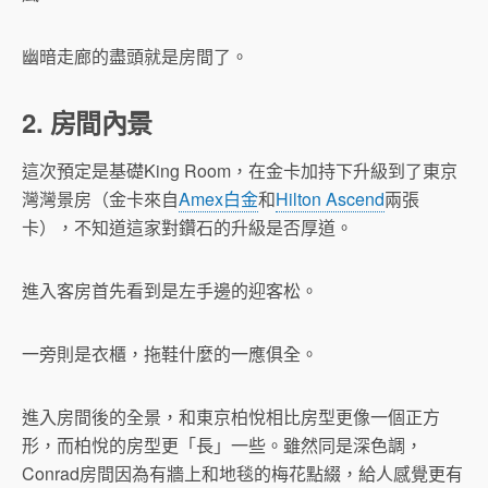
幽暗走廊的盡頭就是房間了。
2. 房間內景
這次預定是基礎King Room，在金卡加持下升級到了東京
灣灣景房（金卡來自
Amex白金
和
Hilton Ascend
兩張
卡），不知道這家對鑽石的升級是否厚道。
進入客房首先看到是左手邊的迎客松。
一旁則是衣櫃，拖鞋什麼的一應俱全。
進入房間後的全景，和東京柏悅相比房型更像一個正方
形，而柏悅的房型更「長」一些。雖然同是深色調，
Conrad房間因為有牆上和地毯的梅花點綴，給人感覺更有