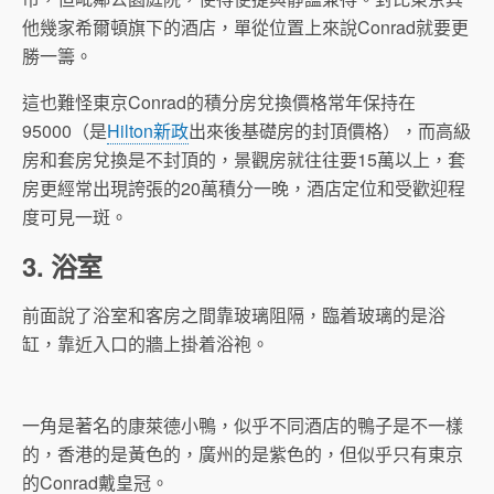
他幾家希爾頓旗下的酒店，單從位置上來說Conrad就要更
勝一籌。
這也難怪東京Conrad的積分房兌換價格常年保持在
95000（是
Hilton新政
出來後基礎房的封頂價格），而高級
房和套房兌換是不封頂的，景觀房就往往要15萬以上，套
房更經常出現誇張的20萬積分一晚，酒店定位和受歡迎程
度可見一斑。
3. 浴室
前面說了浴室和客房之間靠玻璃阻隔，臨着玻璃的是浴
缸，靠近入口的牆上掛着浴袍。
一角是著名的康萊德小鴨，似乎不同酒店的鴨子是不一樣
的，香港的是黃色的，廣州的是紫色的，但似乎只有東京
的Conrad戴皇冠。