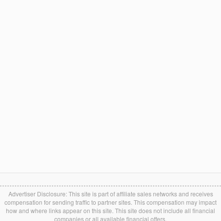
Advertiser Disclosure: This site is part of affiliate sales networks and receives
compensation for sending traffic to partner sites. This compensation may impact
how and where links appear on this site. This site does not include all financial
companies or all available financial offers.