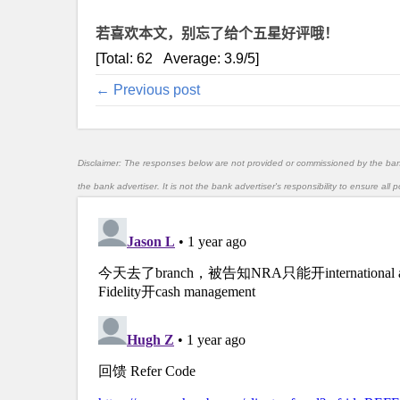
若喜欢本文，别忘了给个五星好评哦！
[Total:
62
Average:
3.9
/5]
← Previous post
Disclaimer: The responses below are not provided or commissioned by the ba
the bank advertiser. It is not the bank advertiser's responsibility to ensure al