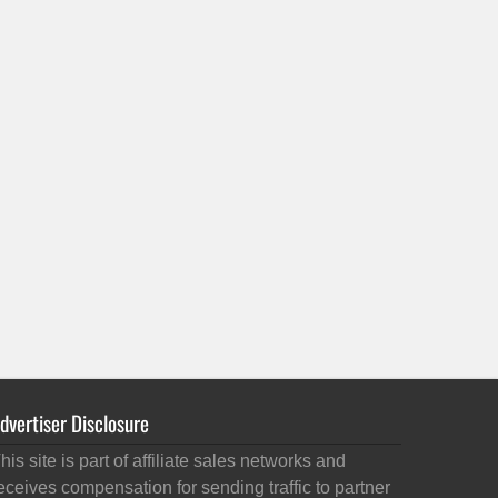
dvertiser Disclosure
his site is part of affiliate sales networks and
eceives compensation for sending traffic to partner