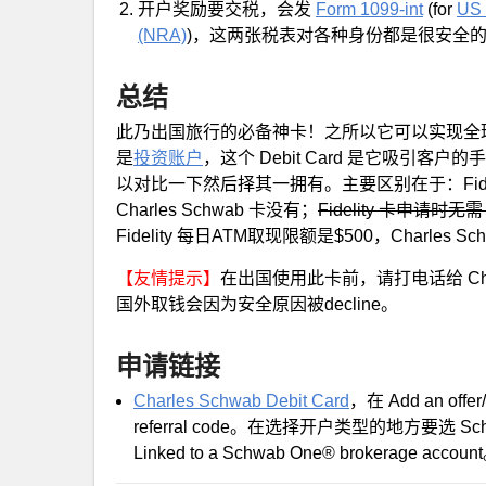
开户奖励要交税，会发
Form 1099-int
(for
US 
(NRA)
)，这两张税表对各种身份都是很安全
总结
此乃出国旅行的必备神卡！之所以它可以实现全
是
投资账户
，这个 Debit Card 是它吸引客
以对比一下然后择其一拥有。主要区别在于：Fide
Charles Schwab 卡没有；
Fidelity 卡申请时无需 H
Fidelity 每日ATM取现限额是$500，Charles Sc
【友情提示】
在出国使用此卡前，请打电话给 Charle
国外取钱会因为安全原因被decline。
申请链接
Charles Schwab Debit Card
，在 Add an of
referral code。在选择开户类型的地方要选 Schwab 
Linked to a Schwab One® brokerage accoun