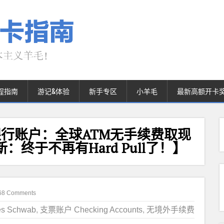
程指南
游记&体验
新手专区
小羊毛
最新高额开卡
cking 银行账户：全球ATM无手续费取现
7 更新：终于不再有Hard Pull了！】
68 Comments
s Schwab
,
支票账户 Checking Accounts
,
无境外手续费