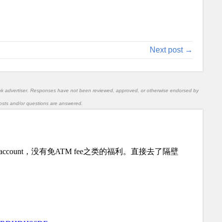
Next post →
nk advertiser. Responses have not been reviewed, approved, or otherwise endorsed by
l posts and/or questions are answered.