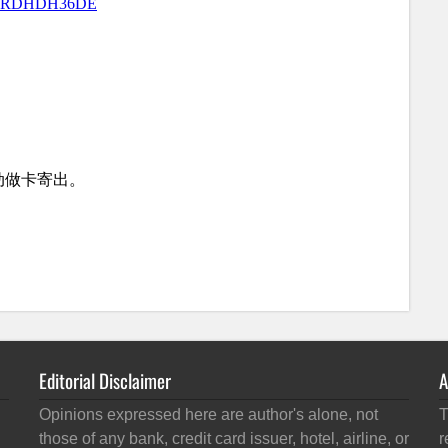
Editorial Disclaimer
A
Opinions expressed here are author's alone, not
T
those of any bank, credit card issuer, hotel, airline, or
r