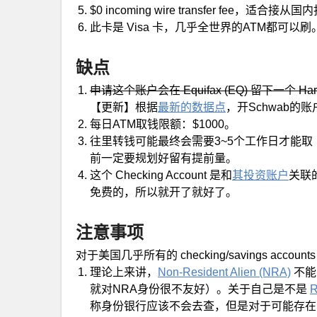
$0 incoming wire transfer fee，适合
此卡是 Visa 卡，几乎全世界的ATM都可以刷
缺点
申请这个账户会在 Equifax (EQ) 留下一个 Hard 
【更新】根据
最新的数据点
，开Schwab的账户
每日ATM取钱限额：$1000。
往里转钱可能最终会需要3~5个工作日才能取
前一定要规划好留有提前量。
这个 Checking Account 是和
其投资账户
关联
免费的，所以就开了就好了。
注意事项
对于美国几乎所有的 checking/savings acco
理论上来讲，
Non-Resident Alien (NRA)
不能
就对NRA身份很不友好）。关于自己是不是
R
称身份银行应该不会去查，但是对于可能存在