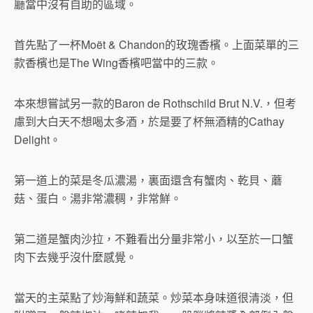
廳當中沒有自助的區域。
首先點了一杯Moët & Chandon的玫瑰香檳。上面菜單的三
款香檳也是The Wing香檳吧當中的三款。
本來想嘗試另一款的Baron de Rothschild Brut N.V.，但考
慮到大白天不想喝太多酒，於是要了杯無酒精的Cathay
Delight。
第一道上的菜是冬瓜濃湯，裏面還含有蟹肉、乾貝、蘑
菇、蛋白。湯非常濃稠，非常鮮。
第二道是蟹肉沙拉，不難看出分量非常小，以至於一口蟹
肉下去幾乎沒什麼感覺。
當天的主菜點了炒海鮮和蔬菜。炒菜本身味道很清淡，但