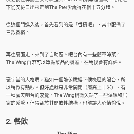
下從安檢口出來走到The Pier少說得花個十五分鐘。
從這個門進入後，首先看到的是「香檳吧」，其中配備了
三款香檳。
再往裏面走，來到了自助區。吧台內有一些簡單涼菜。
The Wing自帶可以單點菜品的餐廳，在稍後會有詳評。
寰宇堂的大格局，猶如一個能俯瞰樓下候機區的陽台，所
以稍微有點吵。但好處就是非常開闊（層高上十米），有
一種露天吧台的感覺。The Wing稍微欠缺了一些溫暖和居
家的感覺，但得益於其開放性結構，也能讓人心情愉悅。
2. 餐飲
The Pier