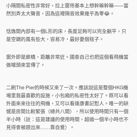
小隔間私密性非常好，拉上窗帘基本上想幹嘛幹嘛——當
然別弄太大聲音，因為這裡隔音效果幾乎為零😂。
恬逸間內部有一個L形的床，長度足夠可以完全躺平，只
是空調的風有些大，容易冷，最好要個毯子。
窗外即是廊橋，距離非常近。國泰自己也把這個看飛機當
做噱頭來宣傳了。
二刷The Pier的時候又來了一次。應該說這是整個HKG機
場里我最喜歡的設施，小包廂的私密性太好了。既可以看
外面來來往往的飛機，又可以看達康書記懟人。唯一的缺
憾是房間比較緊張（總共八間），所以使用時間只有一個
半小時（註：這是建議的使用時間，超過一個半小時也不
見得會被趕出來……靠自覺）。