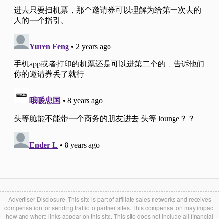
Advertiser Disclosure: This site is part of affiliate sales networks and receives
compensation for sending traffic to partner sites. This compensation may impact
how and where links appear on this site. This site does not include all financial