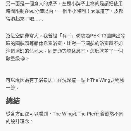
另一面是一個寬大的桌子，左邊小牌子上寫的是請把使用
時間限制在90分鐘以內。一個半小時啊！太厚道了，皮都
得泡起來了吧……
浴缸空間非常大，我曾經「有幸」體驗過PEK T3國際出發
區的國航頭等艙休息室浴室，比對一下國航的浴室還不如
這個浴缸的佔地大。同是頭等艙休息室，怎麼就差了一個
數量級😂。
可以說因為有了浴泉居，在洗澡這一點上The Wing要稍勝
一籌。
總結
從各方面都可以看到，The Wing和The Pier有着截然不同
的設計理念。