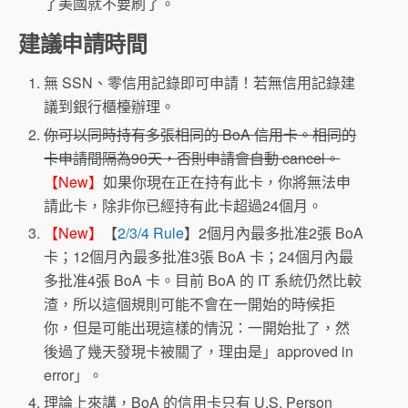
了美國就不要刷了。
建議申請時間
無 SSN、零信用記錄即可申請！若無信用記錄建
議到銀行櫃檯辦理。
你可以同時持有多張相同的 BoA 信用卡。相同的
卡申請間隔為90天，否則申請會自動 cancel。
【New】
如果你現在正在持有此卡，你將無法申
請此卡，除非你已經持有此卡超過24個月。
【New】
【
2/3/4 Rule
】2個月內最多批准2張 BoA
卡；12個月內最多批准3張 BoA 卡；24個月內最
多批准4張 BoA 卡。目前 BoA 的 IT 系統仍然比較
渣，所以這個規則可能不會在一開始的時候拒
你，但是可能出現這樣的情況：一開始批了，然
後過了幾天發現卡被關了，理由是」approved in
error」。
理論上來講，BoA 的信用卡只有 U.S. Person