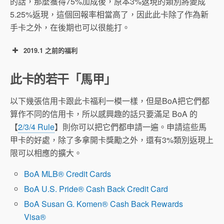
的話，那麼獲得75%加成後，原本3%返現的類別將變成
5.25%返現，這個回報率相當高了，因此此卡除了作為新
手卡之外，在後期也可以很能打。
2019.1 之前的福利
$200 開卡獎勵：開卡3個月內消費滿 $500 可
此卡的若干「馬甲」
得 $200。
以下幾張信用卡跟此卡福利一模一樣，但是BoA把它們都
算作不同的信用卡，所以感興趣的話只要滿足 BoA 的
【
2/3/4 Rule
】則你可以把它們都申請一遍。申請這些馬
甲卡的好處，除了多拿開卡獎勵之外，還有3%類別返現上
限可以相應的擴大。
BoA MLB® Credit Cards
BoA U.S. Pride® Cash Back Credit Card
BoA Susan G. Komen® Cash Back Rewards
Visa®