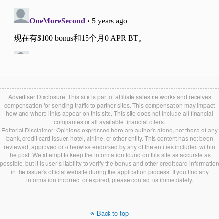
Advertiser Disclosure: This site is part of affiliate sales networks and receives
compensation for sending traffic to partner sites. This compensation may impact
how and where links appear on this site. This site does not include all financial
companies or all available financial offers.
连接Upromise账户和你的Savings账
Editorial Disclaimer: Opinions expressed here are author's alone, not those of any
户。
bank, credit card issuer, hotel, airline, or other entity. This content has not been
reviewed, approved or otherwise endorsed by any of the entities included within
开户90天内从外部银行转入一笔钱（仅
the post. We attempt to keep the information found on this site as accurate as
第一年）。一年共转入10笔钱。
possible, but it is user’s liability to verify the bonus and other credit card information
in the issuer's official website during the application process. If you find any
开户90天内从外部银行转入5000刀（仅
information incorrect or expired, please contact us immediately.
第一年）。一年内保持Daily Balance大
于5000刀。
Back to top