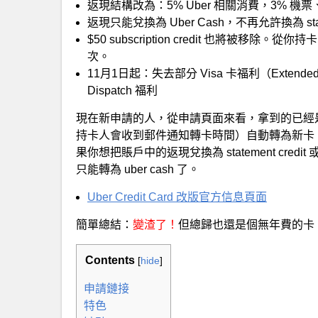
返現結構改為：5% Uber 相關消費，3% 機
返現只能兌換為 Uber Cash，不再允許換為 statement
$50 subscription credit 也將被移除
次。
11月1日起：失去部分 Visa 卡福利（Extended War
Dispatch 福利
現在新申請的人，從申請頁面來看，拿到的已經是
持卡人會收到郵件通知轉卡時間）自動轉為新卡
果你想把賬戶中的返現兌換為 statement credi
只能轉為 uber cash 了。
Uber Credit Card 改版官方信息頁面
簡單總結：
變渣了！
但總歸也還是個無年費的卡
Contents
[
hide
]
申請鏈接
特色