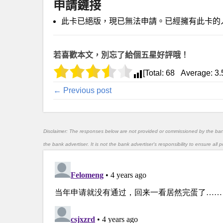
申請鏈接
此卡已絕版，現已無法申請。已經擁有此卡的
若喜歡本文，別忘了給個五星好評哦！
[Total:
68
Average:
3.
← Previous post
Disclaimer: The responses below are not provided or commissioned by the ba
the bank advertiser. It is not the bank advertiser's responsibility to ensure al