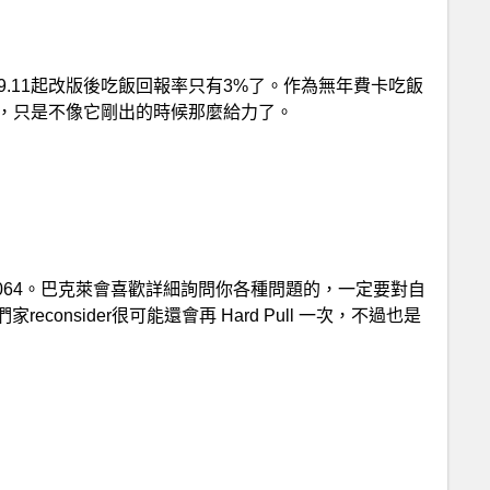
9.11起改版後吃飯回報率只有3%了。作為無年費卡吃飯
可以，只是不像它剛出的時候那麼給力了。
獲得$100返現。
6-408-4064。巴克萊會喜歡詳細詢問你各種問題的，一定要對自
onsider很可能還會再 Hard Pull 一次，不過也是
Amazon Prime 會員