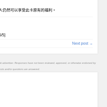
人仍然可以享受此卡原有的福利。
5
/5]
Next post →
nk advertiser. Responses have not been reviewed, approved, or otherwise endorsed by
l posts and/or questions are answered.