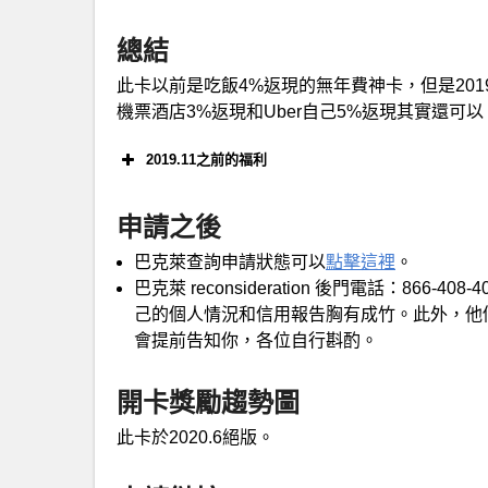
總結
此卡以前是吃飯4%返現的無年費神卡，但是201
機票酒店3%返現和Uber自己5%返現其實還
2019.11之前的福利
申請之後
$100開卡獎勵：開卡90天內消費$500可
巴克萊查詢申請狀態可以
點擊這裡
。
巴克萊 reconsideration 後門電話：86
己的個人情況和信用報告胸有成竹。此外，他們家rec
會提前告知你，各位自行斟酌。
【New】
開卡獎勵趨勢圖
此卡於2020.6絕版。