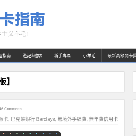
程指南
遊記&體驗
新手專區
小羊毛
最新高額開卡
絕版】
46 Comments
飯卡
,
巴克萊銀行 Barclays
,
無境外手續費
,
無年費信用卡