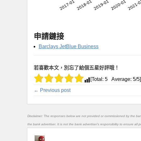
申請鏈接
Barclays JetBlue Business
若喜歡本文，別忘了給個五星好評哦！
[Total:
5
Average:
5
/5]
← Previous post
Disclaimer: The responses below are not provided or commissioned by the ba
the bank advertiser. It is not the bank advertiser's responsibility to ensure al