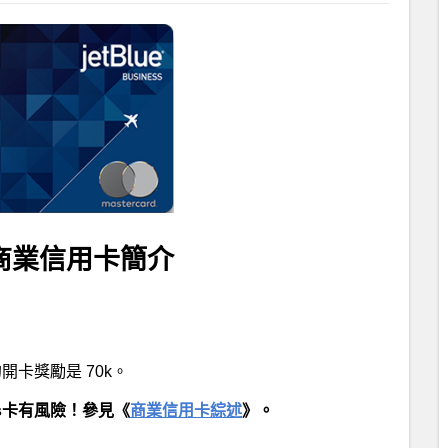
Card 商業信用卡簡介
的開卡獎勵是 70k。
ss卡有風險！參見《
商業信用卡綜述
》。