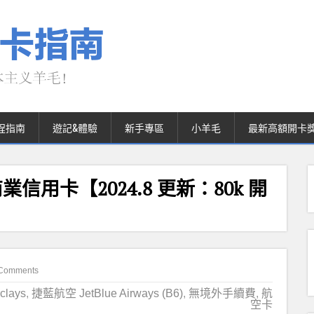
程指南
遊記&體驗
新手專區
小羊毛
最新高額開卡
ess 商業信用卡【2024.8 更新：80k 開
Comments
lays
,
捷藍航空 JetBlue Airways (B6)
,
無境外手續費
,
航
空卡