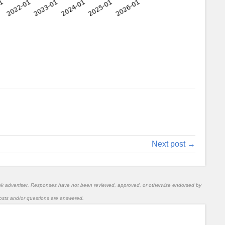
Next post →
nk advertiser. Responses have not been reviewed, approved, or otherwise endorsed by
l posts and/or questions are answered.